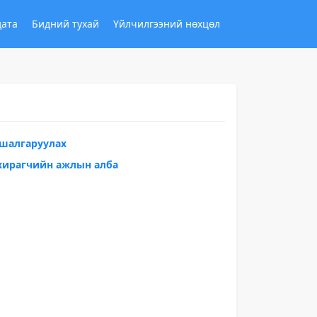
дата
Бидний тухай
Үйлчилгээний нөхцөл
 шалгаруулах
хирагчийн ажлын алба