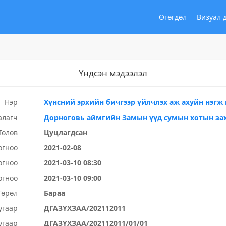
Өгөгдөл
Визуал 
Үндсэн мэдээлэл
Нэр
Хүнсний эрхийн бичгээр үйлчлэх аж ахуйн нэгж
алагч
Дорноговь аймгийн Замын үүд сумын хотын за
Төлөв
Цуцлагдсан
огноо
2021-02-08
огноо
2021-03-10 08:30
огноо
2021-03-10 09:00
Төрөл
Бараа
угаар
ДГАЗҮХЗАА/202112011
угаар
ДГАЗҮХЗАА/202112011/01/01