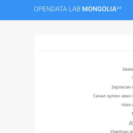
Захи
Зарласан 
Санал хүлээн авах 
Нээх 
Д
Урилгын д