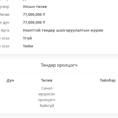
үсвэр
Улсын төсөв
Төсөв
77,000,000 ₮
х дүн
77,000,000 ₮
Арга
Нээлттэй тендер шалгаруулалтын журам
 эсэх
Үгүй
 эсэх
Тийм
Тендер оролцогч
Дүн
Төлөв
Тайлбар
Санал
ирүүлсэн
оролцогч
байхгүй