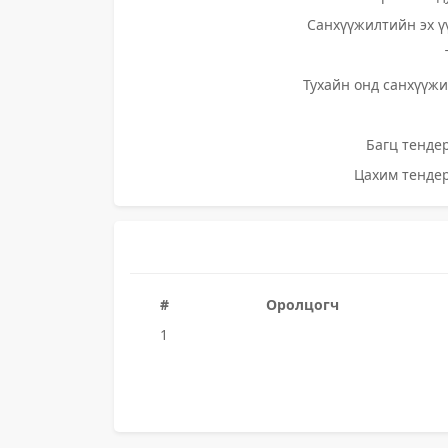
Санхүүжилтийн эх ү
Тухайн онд санхүүжи
Багц тендер
Цахим тендер
#
Оролцогч
1