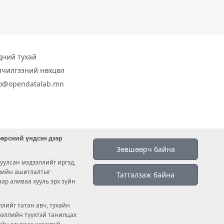
дний тухай
лчилгээний нөхцөл
fo@opendatalab.mn
өөрсний үндсэн дээр
Зөвшөөрч байна
уулсан мэдээллийг иргэд,
емийн ашиглалтыг
Татгалзаж байна
аар аливаа хууль эрх зүйн
лийг татан авч, тухайн
дээллийн түүхтэй танилцах