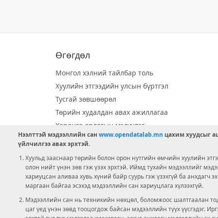
Өгөгдөл
Монгол хэлний тайлбар толь
Хуулийн этгээдийн улсын бүртгэл
Тусгай зөвшөөрөл
Төрийн худалдан авах ажиллагаа
Хөрөнгө орлогын мэдүүлэг
Нээлттэй мэдээллийн сан
www.opendatalab.mn
цахим хуудсыг аш
Орон нутгийн хөгжлийн сан
үйлчилгээ авах эрхтэй.
Шилэн данс
Хуульд зааснаар төрийн болон орон нутгийн өмчийн хуулийн этгээ
Ээлжит сонгууль
олон нийт үнэн зөв гэж үзэх эрхтэй. Иймд тухайн мэдээллийг мэд
хариуцсан аливаа хувь хүний байр суурь гэж үзэхгүй ба анхдагч э
Ашигт малтмал тусгай зөвшөөрөл
маргаан байгаа эсэхэд мэдээллийн сан хариуцлага хүлээхгүй.
Мэдээллийн сан нь техникийн нөхцөл, боломжоос шалтгаалан тод
цаг үед үнэн зөвд тооцогдож байсан мэдээллийн түүх үүсгэдэг. И