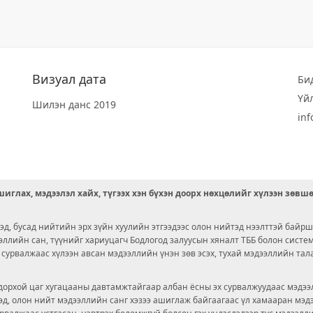
Визуал дата
Би
Үй
Шилэн данс 2019
in
иглах, мэдээлэл хайх, түгээх хэн бүхэн доорх нөхцөлийг хүлээн зөвш
д, бусад нийтийн эрх зүйн хуулийн этгээдээс олон нийтэд нээлттэй байрш
ээллийн сан, түүнийг хариуцагч Бодлогод залуусын хяналт ТББ болон сист
х сурвалжаас хүлээн авсан мэдээллийн үнэн зөв эсэх, тухай мэдээллийн тал
орхой цаг хугацааны давтамжтайгаар албан ёсны эх сурвалжуудаас мэдээл
© 2026 OPENDATA LAB MONGOLIA.
ргэд, олон нийт мэдээллийн санг хэзээ ашиглаж байгаагаас үл хамааран мэ