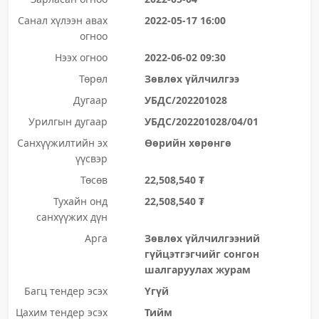
Санал хүлээн авах
2022-05-17 16:00
огноо
Нээх огноо
2022-06-02 09:30
Төрөл
Зөвлөх үйлчилгээ
Дугаар
УБДС/202201028
Урилгын дугаар
УБДС/202201028/04/01
Санхүүжилтийн эх
Өөрийн хөрөнгө
үүсвэр
Төсөв
22,508,540 ₮
Тухайн онд
22,508,540 ₮
санхүүжих дүн
Арга
Зөвлөх үйлчилгээний
гүйцэтгэгчийг сонгон
шалгаруулах журам
Багц тендер эсэх
Үгүй
Цахим тендер эсэх
Тийм