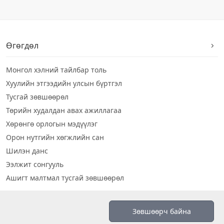
Өгөгдөл
Монгол хэлний тайлбар толь
Хуулийн этгээдийн улсын бүртгэл
Тусгай зөвшөөрөл
Төрийн худалдан авах ажиллагаа
Хөрөнгө орлогын мэдүүлэг
Орон нутгийн хөгжлийн сан
Шилэн данс
Ээлжит сонгууль
Ашигт малтмал тусгай зөвшөөрөл
Визуал дата
Зөвшөөрч байна
Шилэн данс 2019