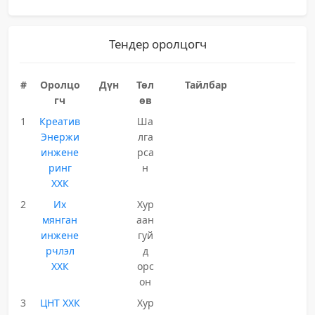
Тендер оролцогч
#
Оролцо
Дүн
Төл
Тайлбар
гч
өв
1
Креатив
Ша
Энержи
лга
инжене
рса
ринг
н
ХХК
2
Их
Хур
мянган
аан
инжене
гуй
рчлэл
д
ХХК
орс
он
3
ЦНТ ХХК
Хур