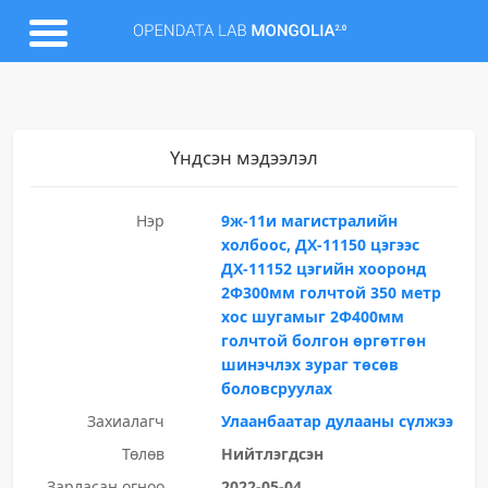
Үндсэн мэдээлэл
Нэр
9ж-11и магистралийн
холбоос, ДХ-11150 цэгээс
ДХ-11152 цэгийн хооронд
2Ф300мм голчтой 350 метр
хос шугамыг 2Ф400мм
голчтой болгон өргөтгөн
шинэчлэх зураг төсөв
боловсруулах
Захиалагч
Улаанбаатар дулааны сүлжээ
Төлөв
Нийтлэгдсэн
Зарласан огноо
2022-05-04