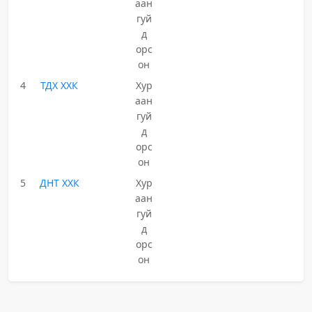
аан
гуй
д
орс
он
4
ТДХ ХХК
Хур
аан
гуй
д
орс
он
5
ДНТ ХХК
Хур
аан
гуй
д
орс
он