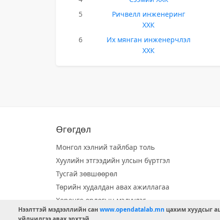
5
Ричвелл инженеринг
ХХК
6
Их мянган инженерчлэл
ХХК
Өгөгдөл
Монгол хэлний тайлбар толь
Хуулийн этгээдийн улсын бүртгэл
Тусгай зөвшөөрөл
Төрийн худалдан авах ажиллагаа
Хөрөнгө орлогын мэдүүлэг
Нээлттэй мэдээллийн сан
www.opendatalab.mn
цахим хуудсыг аш
Орон нутгийн хөгжлийн сан
үйлчилгээ авах эрхтэй.