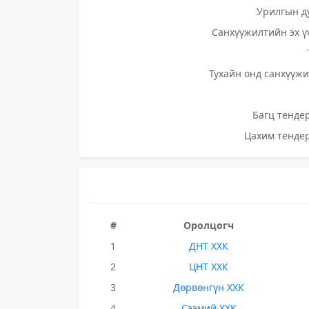
Урилгын д
Санхүүжилтийн эх ү
Тухайн онд санхүүжи
Багц тендер
Цахим тендер
#
Оролцогч
1
ДНТ ХХК
2
ЦНТ ХХК
3
Дөрвөнгүн ХХК
4
Сээмий ХХК