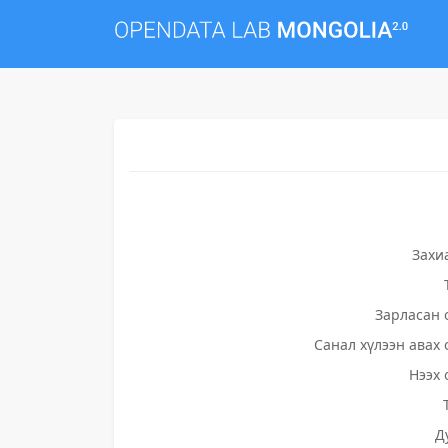
Захи
Зарласан 
Санал хүлээн авах 
Нээх 
Д