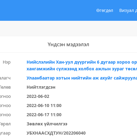
Өгөгдөл
Визуал 
Үндсэн мэдээлэл
Нэр
Нийслэлийн Хан-уул дүүргийн 6 дугаар хороо о
хангамжийн сүлжээнд холбох ажлын зураг төсө
алагч
Улаанбаатар хотын нийтийн аж ахуйг сайжруула
Төлөв
Нийтлэгдсэн
огноо
2022-06-02
огноо
2022-06-10 11:00
огноо
2022-06-17 11:00
Төрөл
Зөвлөх үйлчилгээ
угаар
УБХНААСХДТУН/202206040