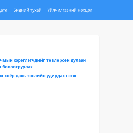
дата
Бидний тухай
Үйлчилгээний нөхцөл
рчмын хэрэглэгчдийг төвлөрсөн дулаан
л боловсруулах
х хоёр дахь төслийн удирдах нэгж