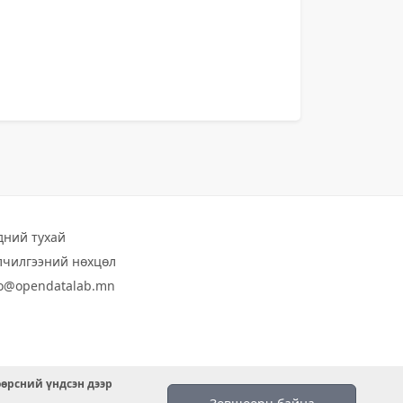
дний тухай
лчилгээний нөхцөл
fo@opendatalab.mn
өөрсний үндсэн дээр