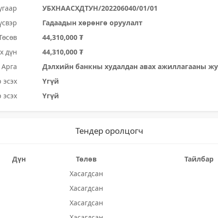
угаар
УБХНААСХДТУН/202206040/01/01
үсвэр
Гадаадын хөрөнгө оруулалт
Төсөв
44,310,000 ₮
х дүн
44,310,000 ₮
Арга
Дэлхийн банкны худалдан авах ажиллагааны ж
 эсэх
Үгүй
 эсэх
Үгүй
Тендер оролцогч
Дүн
Төлөв
Тайлбар
Хасагдсан
Хасагдсан
Хасагдсан
Хасагдсан