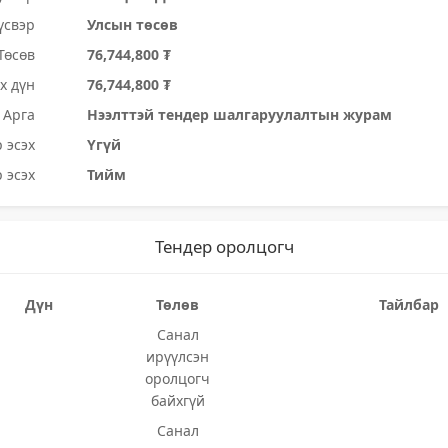
үсвэр
Улсын төсөв
Төсөв
76,744,800 ₮
х дүн
76,744,800 ₮
Арга
Нээлттэй тендер шалгаруулалтын журам
 эсэх
Үгүй
 эсэх
Тийм
Тендер оролцогч
Дүн
Төлөв
Тайлбар
Санал
ирүүлсэн
оролцогч
байхгүй
Санал