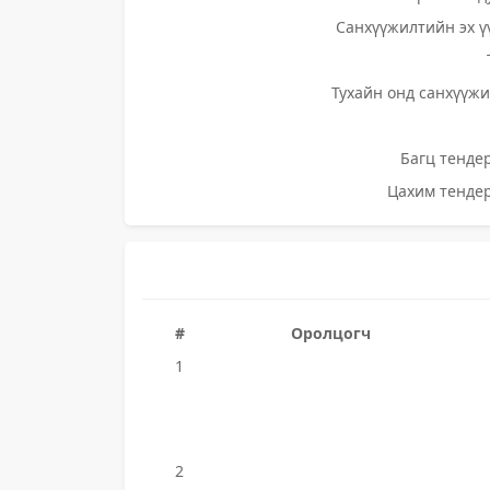
Санхүүжилтийн эх ү
Тухайн онд санхүүжи
Багц тендер
Цахим тендер
#
Оролцогч
1
2