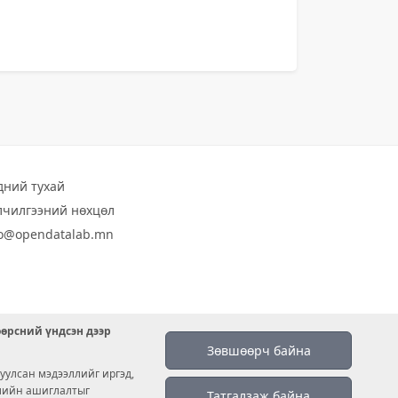
дний тухай
лчилгээний нөхцөл
fo@opendatalab.mn
өөрсний үндсэн дээр
Зөвшөөрч байна
уулсан мэдээллийг иргэд,
емийн ашиглалтыг
Татгалзаж байна