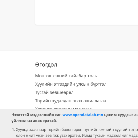
Өгөгдөл
Монгол хэлний тайлбар толь
Хуулийн этгээдийн улсын бүртгэл
Тусгай зөвшөөрөл
Төрийн худалдан авах ажиллагаа
Хөрөнгө орлогын мэдүүлэг
Нээлттэй мэдээллийн сан
www.opendatalab.mn
цахим хуудсыг аш
Орон нутгийн хөгжлийн сан
үйлчилгээ авах эрхтэй.
Шилэн данс
Хуульд зааснаар төрийн болон орон нутгийн өмчийн хуулийн этгээ
Ээлжит сонгууль
олон нийт үнэн зөв гэж үзэх эрхтэй. Иймд тухайн мэдээллийг мэд