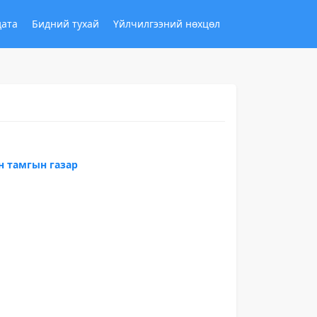
дата
Бидний тухай
Үйлчилгээний нөхцөл
н тамгын газар