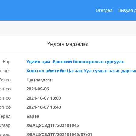
Өгөгдөл
Визуал 
Үндсэн мэдээлэл
Нэр
Үдийн цай -Ерөнхий боловсролын сургууль
алагч
Хөвсгөл аймгийн Цагаан-Уул сумын засаг даргы
Төлөв
Цуцлагдсан
огноо
2021-09-06
огноо
2021-10-07 10:00
огноо
2021-10-07 10:40
Төрөл
Бараа
угаар
ХӨАЦУСЗДТГ/202101045
угаар
ХӨАЦУСЗДТГ/202101045/07/01