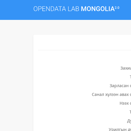
Захи
Зарласан 
Санал хүлээн авах 
Нээх 
Д
Урилгын д