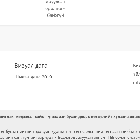
ирүүлсэн
оролцогч
байхгүй
Визуал дата
Би
Үй
Шилэн данс 2019
in
иглах, мэдээлэл хайх, түгээх хэн бүхэн доорх нөхцөлийг хүлээн зөвш
д, бусад нийтийн эрх зүйн хуулийн этгээдээс олон нийтэд нээлттэй байрш
ээллийн сан, түүнийг хариуцагч Бодлогод залуусын хяналт ТББ болон сист