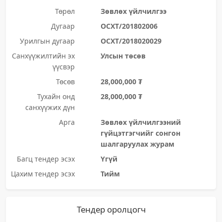
Төрөл
Зөвлөх үйлчилгээ
Дугаар
ОСХТ/201802006
Урилгын дугаар
ОСХТ/2018020029
Санхүүжилтийн эх
Улсын төсөв
үүсвэр
Төсөв
28,000,000 ₮
Тухайн онд
28,000,000 ₮
санхүүжих дүн
Арга
Зөвлөх үйлчилгээний
гүйцэтгэгчийг сонгон
шалгаруулах журам
Багц тендер эсэх
Үгүй
Цахим тендер эсэх
Тийм
Тендер оролцогч