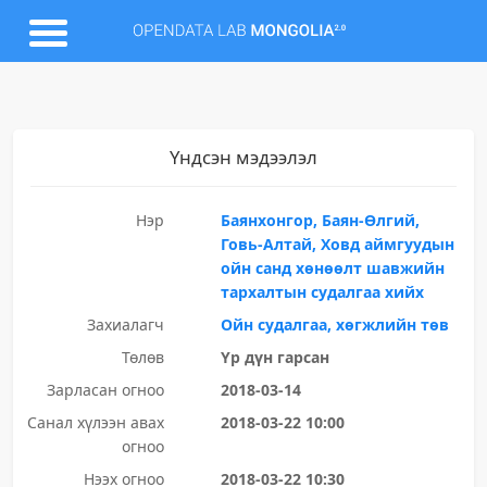
Үндсэн мэдээлэл
Нэр
Баянхонгор, Баян-Өлгий,
Говь-Алтай, Ховд аймгуудын
ойн санд хөнөөлт шавжийн
тархалтын судалгаа хийх
Захиалагч
Ойн судалгаа, хөгжлийн төв
Төлөв
Үр дүн гарсан
Зарласан огноо
2018-03-14
Санал хүлээн авах
2018-03-22 10:00
огноо
Нээх огноо
2018-03-22 10:30