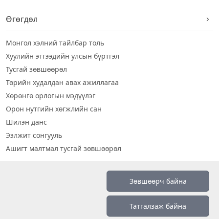
Өгөгдөл
Монгол хэлний тайлбар толь
Хуулийн этгээдийн улсын бүртгэл
Тусгай зөвшөөрөл
Төрийн худалдан авах ажиллагаа
Хөрөнгө орлогын мэдүүлэг
Орон нутгийн хөгжлийн сан
Шилэн данс
Ээлжит сонгууль
Ашигт малтмал тусгай зөвшөөрөл
Визуал дата
Зөвшөөрч байна
Шилэн данс 2019
Татгалзаж байна
Бидний тухай