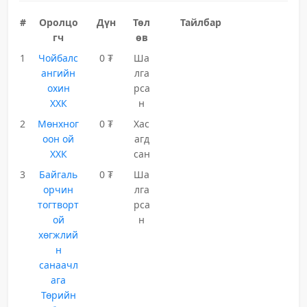
#
Оролцо
Дүн
Төл
Тайлбар
гч
өв
1
Чойбалс
0 ₮
Ша
ангийн
лга
охин
рса
ХХК
н
2
Мөнхног
0 ₮
Хас
оон ой
агд
ХХК
сан
3
Байгаль
0 ₮
Ша
орчин
лга
тогтворт
рса
ой
н
хөгжлий
н
санаачл
ага
Төрийн