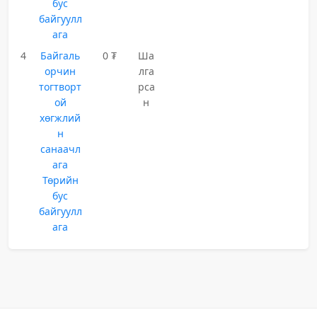
бус
байгуулл
ага
4
Байгаль
0 ₮
Ша
орчин
лга
тогтворт
рса
ой
н
хөгжлий
н
санаачл
ага
Төрийн
бус
байгуулл
ага