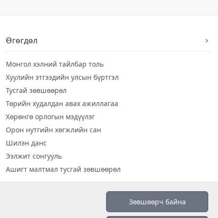
Өгөгдөл
Монгол хэлний тайлбар толь
Хуулийн этгээдийн улсын бүртгэл
Тусгай зөвшөөрөл
Төрийн худалдан авах ажиллагаа
Хөрөнгө орлогын мэдүүлэг
Орон нутгийн хөгжлийн сан
Шилэн данс
Ээлжит сонгууль
Ашигт малтмал тусгай зөвшөөрөл
Визуал дата
Зөвшөөрч байна
Шилэн данс 2019