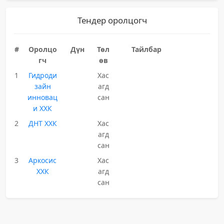
Тендер оролцогч
#
Оролцо
Дүн
Төл
Тайлбар
гч
өв
1
Гидроди
Хас
зайн
агд
инновац
сан
и ХХК
2
ДНТ ХХК
Хас
агд
сан
3
Аркосис
Хас
ХХК
агд
сан