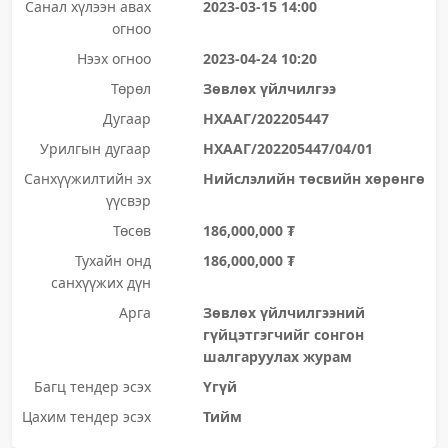
Санал хүлээн авах
2023-03-15 14:00
огноо
Нээх огноо
2023-04-24 10:20
Төрөл
Зөвлөх үйлчилгээ
Дугаар
НХААГ/202205447
Урилгын дугаар
НХААГ/202205447/04/01
Санхүүжилтийн эх
Нийслэлийн төсвийн хөрөнгө
үүсвэр
Төсөв
186,000,000 ₮
Тухайн онд
186,000,000 ₮
санхүүжих дүн
Арга
Зөвлөх үйлчилгээний
гүйцэтгэгчийг сонгон
шалгаруулах журам
Багц тендер эсэх
Үгүй
Цахим тендер эсэх
Тийм