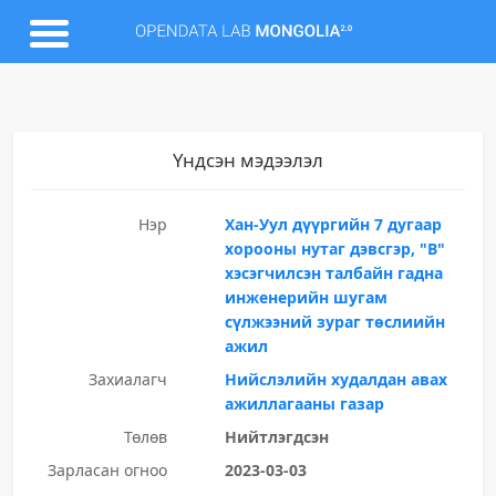
Үндсэн мэдээлэл
Нэр
Хан-Уул дүүргийн 7 дугаар
хорооны нутаг дэвсгэр, "В"
хэсэгчилсэн талбайн гадна
инженерийн шугам
сүлжээний зураг төслиийн
ажил
Захиалагч
Нийслэлийн худалдан авах
ажиллагааны газар
Төлөв
Нийтлэгдсэн
Зарласан огноо
2023-03-03