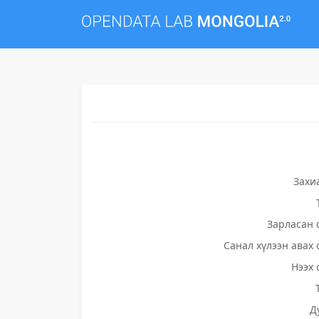
Захи
Зарласан 
Санал хүлээн авах 
Нээх 
Д