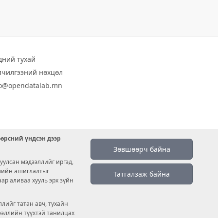
дний тухай
лчилгээний нөхцөл
fo@opendatalab.mn
өөрсний үндсэн дээр
Зөвшөөрч байна
уулсан мэдээллийг иргэд,
емийн ашиглалтыг
Татгалзаж байна
аар аливаа хууль эрх зүйн
лийг татан авч, тухайн
дээллийн түүхтэй танилцах