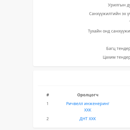
Урилгын д
Санхүүжилтийн эх ү
Тухайн онд санхүүжи
Багц тендер
Цахим тендер
#
Оролцогч
1
Ричвелл инженеринг
ХХК
2
ДНТ ХХК