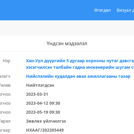
Өгөгдөл
Визуал 
Үндсэн мэдээлэл
Нэр
Хан-Уул дүүргийн 5 дугаар хорооны нутаг дэвсгэ
хэсэгчилсэн талбайн гадна инженерийн шугам 
алагч
Нийслэлийн худалдан авах ажиллагааны газар
Төлөв
Нийтлэгдсэн
огноо
2023-03-31
огноо
2023-04-12 09:30
огноо
2023-05-19 09:30
Төрөл
Зөвлөх үйлчилгээ
угаар
НХААГ/202205449