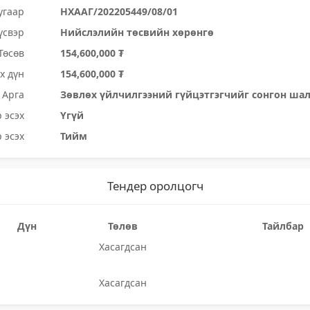
угаар
НХААГ/202205449/08/01
үсвэр
Нийслэлийн төсвийн хөрөнгө
Төсөв
154,600,000 ₮
х дүн
154,600,000 ₮
Арга
Зөвлөх үйлчилгээний гүйцэтгэгчийг сонгон ша
 эсэх
Үгүй
 эсэх
Тийм
Тендер оролцогч
Дүн
Төлөв
Тайлбар
Хасагдсан
Хасагдсан