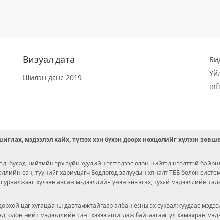
Визуал дата
Би
Үй
Шилэн данс 2019
in
иглах, мэдээлэл хайх, түгээх хэн бүхэн доорх нөхцөлийг хүлээн зөвш
д, бусад нийтийн эрх зүйн хуулийн этгээдээс олон нийтэд нээлттэй байрш
ээллийн сан, түүнийг хариуцагч Бодлогод залуусын хяналт ТББ болон сист
х сурвалжаас хүлээн авсан мэдээллийн үнэн зөв эсэх, тухай мэдээллийн тал
орхой цаг хугацааны давтамжтайгаар албан ёсны эх сурвалжуудаас мэдээл
© 2026 OPENDATA LAB MONGOLIA.
ргэд, олон нийт мэдээллийн санг хэзээ ашиглаж байгаагаас үл хамааран мэ