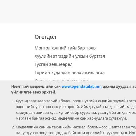
Өгөгдөл
Монгол хэлний тайлбар толь
Хуулийн этгээдийн улсын бүртгэл
Тусгай зөвшөөрөл
Төрийн худалдан авах ажиллагаа
Хөрөнгө орлогын мэдүүлэг
Нээлттэй мэдээллийн сан
www.opendatalab.mn
цахим хуудсыг аш
Орон нутгийн хөгжлийн сан
үйлчилгээ авах эрхтэй.
Шилэн данс
Хуульд зааснаар төрийн болон орон нутгийн өмчийн хуулийн этгээ
Ээлжит сонгууль
олон нийт үнэн зөв гэж үзэх эрхтэй. Иймд тухайн мэдээллийг мэд
хариуцсан аливаа хувь хүний байр суурь гэж үзэхгүй ба анхдагч э
Ашигт малтмал тусгай зөвшөөрөл
маргаан байгаа эсэхэд мэдээллийн сан хариуцлага хүлээхгүй.
Мэдээллийн сан нь техникийн нөхцөл, боломжоос шалтгаалан тод
цаг үед үнэн зөвд тооцогдож байсан мэдээллийн түүх үүсгэдэг. И