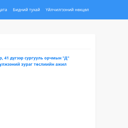
дата
Бидний тухай
Үйлчилгээний нөхцөл
р, 41 дүгээр сургууль орчмын "Д"
сүлжээний зураг төслиийн ажил