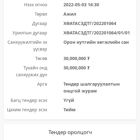
Нээх огноо
2022-05-03 16:30
Төрөл
Ажил
Дугаар
ХӨАТАСЗДТГ/202201064
Урилгын дугаар
ХӨАТАСЗДТГ/202201064/01/01
Санхүүжилтийн эх
Орон нутгийн хөгжлийн сан
үүсвэр
Төсөв
30,000,000 ₮
Тухайн онд
30,000,000 ₮
санхүүжих дүн
Арга
Тендер шалгаруулалтын
онцгой журам
Багц тендер эсэх
Үгүй
Цахим тендер эсэх
Тийм
Тендер оролцогч