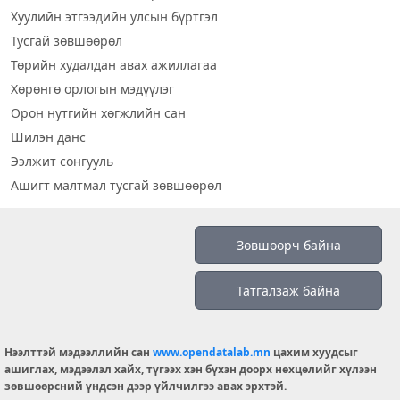
Хуулийн этгээдийн улсын бүртгэл
Тусгай зөвшөөрөл
Төрийн худалдан авах ажиллагаа
Хөрөнгө орлогын мэдүүлэг
Орон нутгийн хөгжлийн сан
Шилэн данс
Ээлжит сонгууль
Ашигт малтмал тусгай зөвшөөрөл
Визуал дата
Зөвшөөрч байна
Шилэн данс 2019
Татгалзаж байна
Бидний тухай
Үйлчилгээний нөхцөл
info@opendatalab.mn
Нээлттэй мэдээллийн сан
www.opendatalab.mn
цахим хуудсыг
ашиглах, мэдээлэл хайх, түгээх хэн бүхэн доорх нөхцөлийг хүлээн
© 2026 OPENDATA LAB MONGOLIA.
зөвшөөрсний үндсэн дээр үйлчилгээ авах эрхтэй.