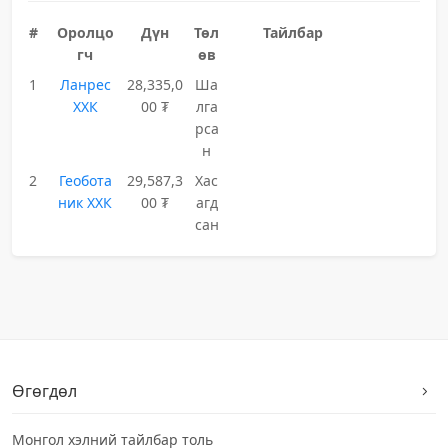
#
Оролцо
Дүн
Төл
Тайлбар
гч
өв
1
Ланрес
28,335,0
Ша
ХХК
00 ₮
лга
рса
н
2
Геобота
29,587,3
Хас
ник ХХК
00 ₮
агд
сан
Өгөгдөл
Монгол хэлний тайлбар толь