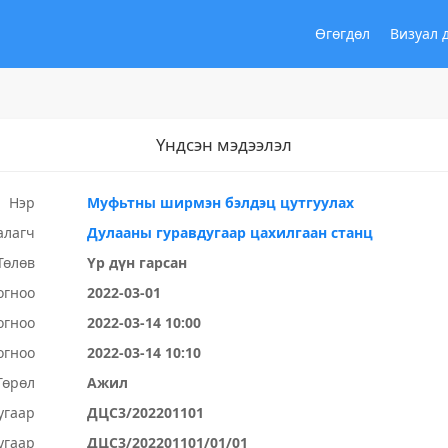
Өгөгдөл
Визуал 
Үндсэн мэдээлэл
Нэр
Муфьтны ширмэн бэлдэц цутгуулах
алагч
Дулааны гуравдугаар цахилгаан станц
Төлөв
Үр дүн гарсан
огноо
2022-03-01
огноо
2022-03-14 10:00
огноо
2022-03-14 10:10
Төрөл
Ажил
угаар
ДЦС3/202201101
угаар
ДЦС3/202201101/01/01