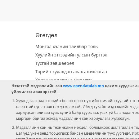
Өгөгдөл
Монгол хэлний тайлбар толь
Хуулийн этгээдийн улсын бүртгэл
Тусгай зөвшөөрөл
Төрийн худалдан авах ажиллагаа
Хөрөнгө орлогын мэдүүлэг
Нээлттэй мэдээллийн сан
www.opendatalab.mn
цахим хуудсыг аш
Орон нутгийн хөгжлийн сан
үйлчилгээ авах эрхтэй.
Шилэн данс
Хуульд зааснаар төрийн болон орон нутгийн өмчийн хуулийн этгээ
Ээлжит сонгууль
олон нийт үнэн зөв гэж үзэх эрхтэй. Иймд тухайн мэдээллийг мэд
хариуцсан аливаа хувь хүний байр суурь гэж үзэхгүй ба анхдагч э
Ашигт малтмал тусгай зөвшөөрөл
маргаан байгаа эсэхэд мэдээллийн сан хариуцлага хүлээхгүй.
Мэдээллийн сан нь техникийн нөхцөл, боломжоос шалтгаалан тод
цаг үед үнэн зөвд тооцогдож байсан мэдээллийн түүх үүсгэдэг. И