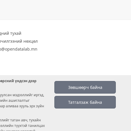
дний тухай
лчилгээний нөхцөл
fo@opendatalab.mn
өөрсний үндсэн дээр
Зөвшөөрч байна
уулсан мэдээллийг иргэд,
емийн ашиглалтыг
Татгалзаж байна
аар аливаа хууль эрх зүйн
лийг татан авч, тухайн
дээллийн түүхтэй танилцах