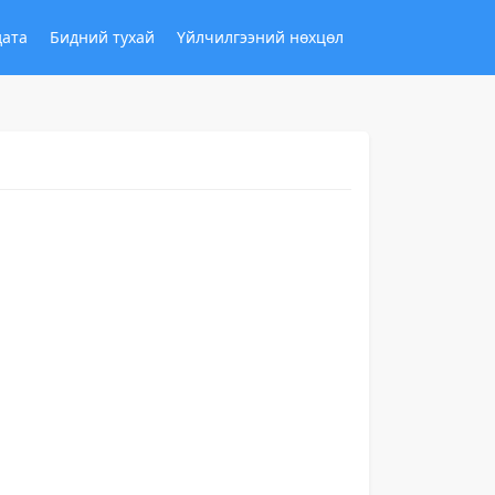
дата
Бидний тухай
Үйлчилгээний нөхцөл