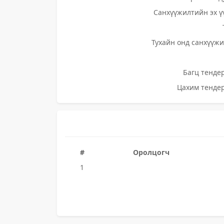
Санхүүжилтийн эх ү
Тухайн онд санхүүжи
Багц тендер
Цахим тендер
#
Оролцогч
1