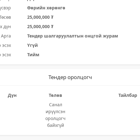
үсвэр
Өөрийн хөрөнгө
Төсөв
25,000,000 ₮
х дүн
25,000,000 ₮
Арга
Тендер шалгаруулалтын онцгой журам
 эсэх
Үгүй
 эсэх
Тийм
Тендер оролцогч
Дүн
Төлөв
Тайлбар
Санал
ирүүлсэн
оролцогч
байхгүй