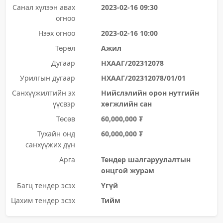
Санал хүлээн авах
2023-02-16 09:30
огноо
Нээх огноо
2023-02-16 10:00
Төрөл
Ажил
Дугаар
НХААГ/202312078
Урилгын дугаар
НХААГ/202312078/01/01
Санхүүжилтийн эх
Нийслэлийн орон нутгийн
үүсвэр
хөгжлийн сан
Төсөв
60,000,000 ₮
Тухайн онд
60,000,000 ₮
санхүүжих дүн
Арга
Тендер шалгаруулалтын
онцгой журам
Багц тендер эсэх
Үгүй
Цахим тендер эсэх
Тийм