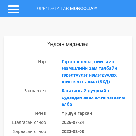
Үндсэн мэдээлэл
Нэр
Гэр хороолол, нийтийн
эзэмшлийн зам талбайн
гэрэлтүүлэг нэмэгдүүлэх,
шинэчлэх ажил (БХД)
Захиалагч
Багахангай дүүргийн
худалдан авах ажиллагааны
алба
Төлөв
Үр дүн гарсан
Шалгасан огноо
2026-07-24
Зарласан огноо
2023-02-08