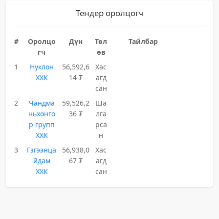
Тендер оролцогч
#
Оролцо
Дүн
Төл
Тайлбар
гч
өв
1
Нуклон
56,592,6
Хас
ХХК
14 ₮
агд
сан
2
Чандма
59,526,2
Ша
ньхонго
36 ₮
лга
р групп
рса
ХХК
н
3
Гэгээнца
56,938,0
Хас
йдам
67 ₮
агд
ХХК
сан