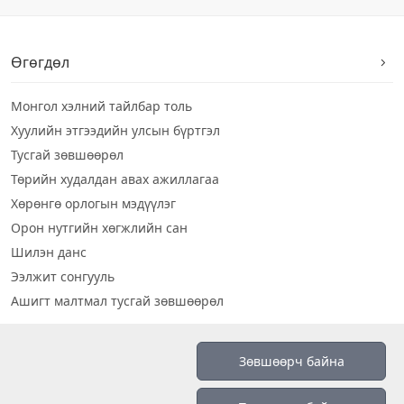
Өгөгдөл
Монгол хэлний тайлбар толь
Хуулийн этгээдийн улсын бүртгэл
Тусгай зөвшөөрөл
Төрийн худалдан авах ажиллагаа
Хөрөнгө орлогын мэдүүлэг
Орон нутгийн хөгжлийн сан
Шилэн данс
Ээлжит сонгууль
Ашигт малтмал тусгай зөвшөөрөл
Визуал дата
Зөвшөөрч байна
Шилэн данс 2019