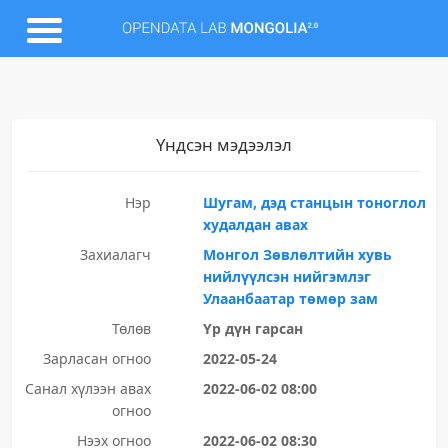
Үндсэн мэдээлэл
Нэр
Шугам, дэд станцын тоноглол
худалдан авах
Захиалагч
Монгол Зөвлөлтийн хувь
нийлүүлсэн нийгэмлэг
Улаанбаатар төмөр зам
Төлөв
Үр дүн гарсан
Зарласан огноо
2022-05-24
Санал хүлээн авах
2022-06-02 08:00
огноо
Нээх огноо
2022-06-02 08:30