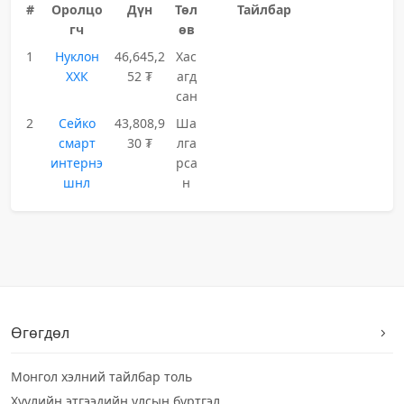
#
Оролцо
Дүн
Төл
Тайлбар
гч
өв
1
Нуклон
46,645,2
Хас
ХХК
52 ₮
агд
сан
2
Сейко
43,808,9
Ша
смарт
30 ₮
лга
интернэ
рса
шнл
н
Өгөгдөл
Монгол хэлний тайлбар толь
Хуулийн этгээдийн улсын бүртгэл