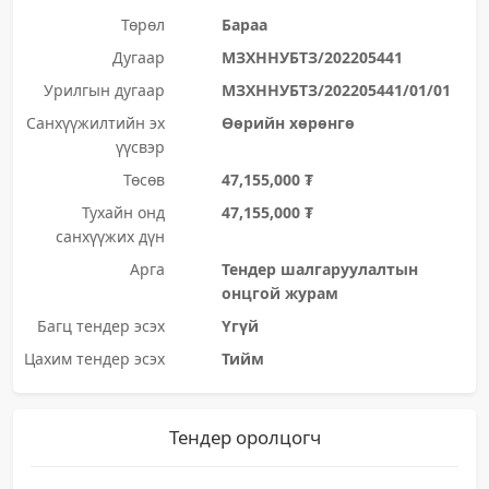
Төрөл
Бараа
Дугаар
МЗХННУБТЗ/202205441
Урилгын дугаар
МЗХННУБТЗ/202205441/01/01
Санхүүжилтийн эх
Өөрийн хөрөнгө
үүсвэр
Төсөв
47,155,000 ₮
Тухайн онд
47,155,000 ₮
санхүүжих дүн
Арга
Тендер шалгаруулалтын
онцгой журам
Багц тендер эсэх
Үгүй
Цахим тендер эсэх
Тийм
Тендер оролцогч