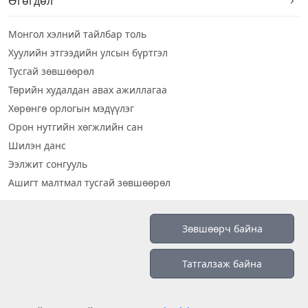
Өгөгдөл
Монгол хэлний тайлбар толь
Хуулийн этгээдийн улсын бүртгэл
Тусгай зөвшөөрөл
Төрийн худалдан авах ажиллагаа
Хөрөнгө орлогын мэдүүлэг
Орон нутгийн хөгжлийн сан
Шилэн данс
Ээлжит сонгууль
Ашигт малтмал тусгай зөвшөөрөл
Визуал дата
Зөвшөөрч байна
Шилэн данс 2019
Татгалзаж байна
Бидний тухай
Үйлчилгээний нөхцөл
info@opendatalab.mn