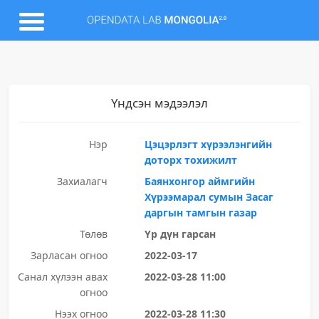
Үндсэн мэдээлэл
Нэр
Цэцэрлэгт хүрээлэнгийн
доторх тохижилт
Захиалагч
Баянхонгор аймгийн
Хүрээмарал сумын Засаг
даргын тамгын газар
Төлөв
Үр дүн гарсан
Зарласан огноо
2022-03-17
Санал хүлээн авах
2022-03-28 11:00
огноо
Нээх огноо
2022-03-28 11:30