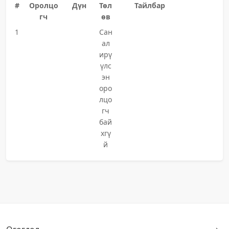
#
Оролцо
Дүн
Төл
Тайлбар
гч
өв
1
Сан
ал
ирү
үлс
эн
оро
лцо
гч
бай
хгү
й