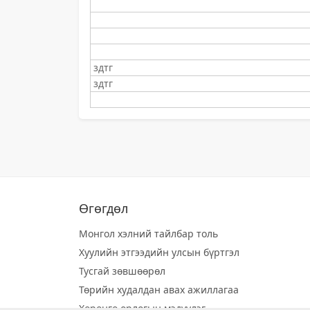
здтг
здтг
Өгөгдөл
Монгол хэлний тайлбар толь
Хуулийн этгээдийн улсын бүртгэл
Тусгай зөвшөөрөл
Төрийн худалдан авах ажиллагаа
Хөрөнгө орлогын мэдүүлэг