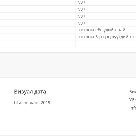
здтг
здтг
здтг
здтг
тосгоны ебс үдийн цай
тосгоны 3-р цэц хүүхдийн х
Визуал дата
Би
Үй
Шилэн данс 2019
in