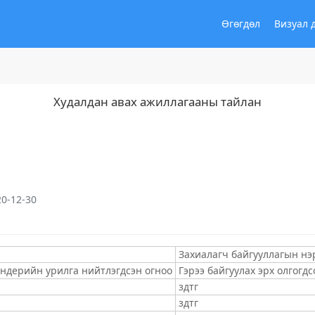
Өгөгдөл
Визуал 
Худалдан авах ажиллагааны тайлан
20-12-30
Захиалагч байгууллагын нэ
ендерийн урилга нийтлэгдсэн огноо
Гэрээ байгуулах эрх олгогдс
здтг
здтг