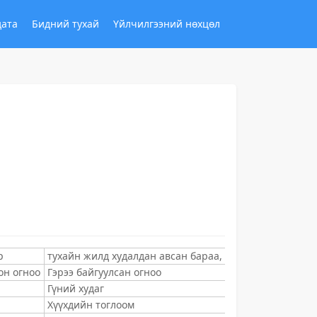
дата
Бидний тухай
Үйлчилгээний нөхцөл
р
тухайн жилд худалдан авсан бараа, ажил, үйлчилгээни
он огноо
Гэрээ байгуулсан огноо
Гүний худаг
Хүүхдийн тоглоом