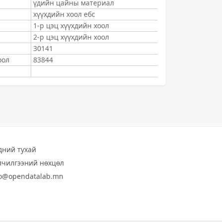
үдийн цайны материал
хүүхдийн хоол ебс
1-р цэц хүүхдийн хоол
2-р цэц хүүхдийн хоол
30141
оол
83844
дний тухай
лчилгээний нөхцөл
fo@opendatalab.mn