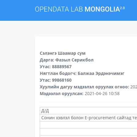
Сэлэнгэ Шаамар сум
Дарга: Фазыл Серикбол
Утас: 88889567
Нягтлан бодогч: Балжаа Эрдэнэчимэг
Утас: 99868160
Хуулийн дагуу мэдээлэл оруулах огноо:
20
Мэдээлэл оруулсан:
2021-04-26 10:58
Д/Д
Сонин хэвлэл болон E-procurement сайтад т