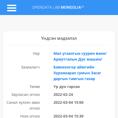
Үндсэн мэдээлэл
Нэр
Мал угаалгын суурин ванн/
Ариутгалын Дүк машин/
Захиалагч
Баянхонгор аймгийн
Хүрээмарал сумын Засаг
даргын тамгын газар
Төлөв
Үр дүн гарсан
Зарласан огноо
2022-02-24
Санал хүлээн авах
2022-03-04 15:00
огноо
Нээх огноо
2022-03-04 15:30