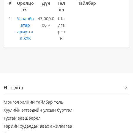
#
Оролцо
Дүн
Төл
Тайлбар
гч
өв
1
Улаанба
43,000,0
Ша
атар
00 ₮
лга
ариутга
рса
л ХХК
н
Өгөгдөл
Монгол хэлний тайлбар толь
Хуулийн этгээдийн улсын бүртгэл
Тусгай зөвшөөрөл
Төрийн худалдан авах ажиллагаа