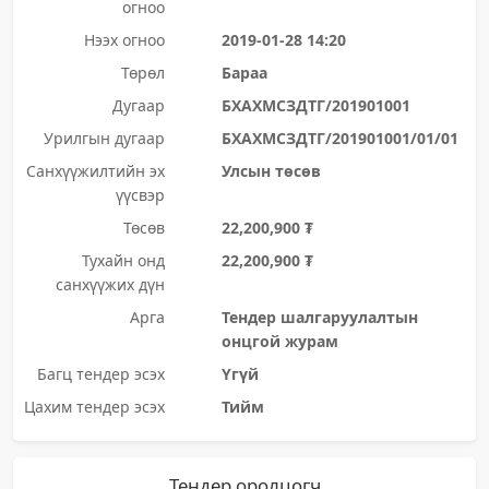
огноо
Нээх огноо
2019-01-28 14:20
Төрөл
Бараа
Дугаар
БХАХМСЗДТГ/201901001
Урилгын дугаар
БХАХМСЗДТГ/201901001/01/01
Санхүүжилтийн эх
Улсын төсөв
үүсвэр
Төсөв
22,200,900 ₮
Тухайн онд
22,200,900 ₮
санхүүжих дүн
Арга
Тендер шалгаруулалтын
онцгой журам
Багц тендер эсэх
Үгүй
Цахим тендер эсэх
Тийм
Тендер оролцогч