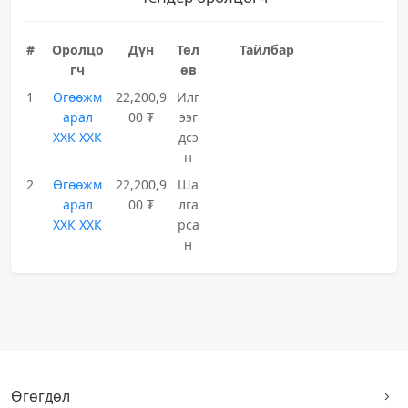
#
Оролцо
Дүн
Төл
Тайлбар
гч
өв
1
Өгөөжм
22,200,9
Илг
арал
00 ₮
ээг
ХХК ХХК
дсэ
н
2
Өгөөжм
22,200,9
Ша
арал
00 ₮
лга
ХХК ХХК
рса
н
Өгөгдөл