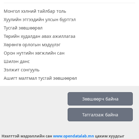
Монгол хэлний тайлбар толь
Хуулийн этгээдийн улсын бүртгэл
Тусгай зөвшөөрөл
Төрийн худалдан авах ажиллагаа
Хөрөнгө орлогын мэдүүлэг
Орон нутгийн хөгжлийн сан
Шилэн данс
Ээлжит сонгууль
Ашигт малтмал тусгай зөвшөөрөл
Визуал дата
Зөвшөөрч байна
Шилэн данс 2019
Татгалзаж байна
Бидний тухай
Үйлчилгээний нөхцөл
info@opendatalab.mn
Нээлттэй мэдээллийн сан
www.opendatalab.mn
цахим хуудсыг