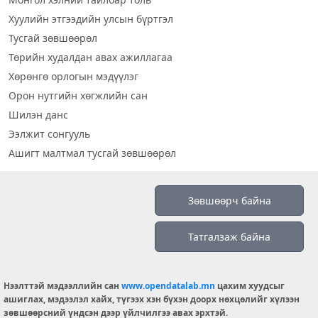
Хуулийн этгээдийн улсын бүртгэл
Тусгай зөвшөөрөл
Төрийн худалдан авах ажиллагаа
Хөрөнгө орлогын мэдүүлэг
Орон нутгийн хөгжлийн сан
Шилэн данс
Ээлжит сонгууль
Ашигт малтмал тусгай зөвшөөрөл
Визуал дата
Зөвшөөрч байна
Шилэн данс 2019
Татгалзаж байна
Бидний тухай
Үйлчилгээний нөхцөл
info@opendatalab.mn
Нээлттэй мэдээллийн сан
www.opendatalab.mn
цахим хуудсыг
ашиглах, мэдээлэл хайх, түгээх хэн бүхэн доорх нөхцөлийг хүлээн
© 2026 OPENDATA LAB MONGOLIA.
зөвшөөрсний үндсэн дээр үйлчилгээ авах эрхтэй.