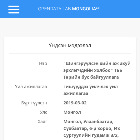
Үндсэн мэдээлэл
Нэр
"Шингэрүүлсэн хийн аж ахуй
эрхлэгчдийн холбоо" ТББ
Төрийн бус байгууллага
Үйл ажиллагаа
гишүүддээ үйлчлэх үйл
ажиллагаа
Бүртгүүлсэн
2019-03-02
Улс
Монгол
Хаяг
Монгол, Улаанбаатар,
Сүхбаатар, 6-р хороо, Их
Сургуулийн гудамж 3/2,