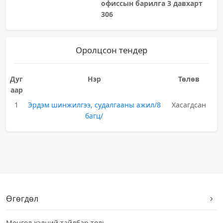
офиссын барилга 3 давхарт
306
Оролцсон тендер
Дуг
Нэр
Төлөв
аар
1
Эрдэм шинжилгээ, судалгааны ажил/8
Хасагдсан
багц/
Өгөгдөл
Монгол хэлний тайлбар толь