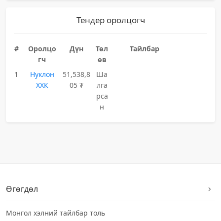
Тендер оролцогч
#
Оролцо
Дүн
Төл
Тайлбар
гч
өв
1
Нуклон
51,538,8
Ша
ХХК
05 ₮
лга
рса
н
Өгөгдөл
Монгол хэлний тайлбар толь