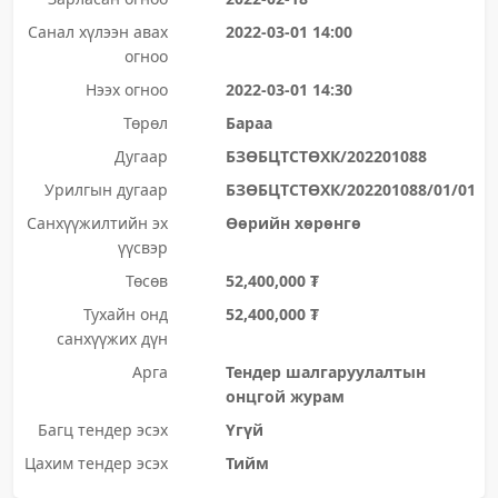
Санал хүлээн авах
2022-03-01 14:00
огноо
Нээх огноо
2022-03-01 14:30
Төрөл
Бараа
Дугаар
БЗӨБЦТСТӨХК/202201088
Урилгын дугаар
БЗӨБЦТСТӨХК/202201088/01/01
Санхүүжилтийн эх
Өөрийн хөрөнгө
үүсвэр
Төсөв
52,400,000 ₮
Тухайн онд
52,400,000 ₮
санхүүжих дүн
Арга
Тендер шалгаруулалтын
онцгой журам
Багц тендер эсэх
Үгүй
Цахим тендер эсэх
Тийм