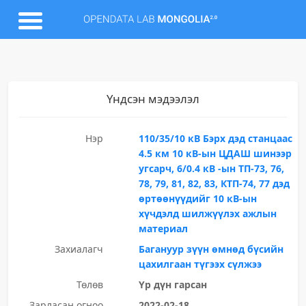
Үндсэн мэдээлэл
Нэр
110/35/10 кВ Бэрх дэд станцаас
4.5 км 10 кВ-ын ЦДАШ шинээр
угсарч, 6/0.4 кВ -ын ТП-73, 76,
78, 79, 81, 82, 83, КТП-74, 77 дэд
өртөөнүүдийг 10 кВ-ын
хүчдэлд шилжүүлэх ажлын
материал
Захиалагч
Багануур зүүн өмнөд бүсийн
цахилгаан түгээх сүлжээ
Төлөв
Үр дүн гарсан
Зарласан огноо
2022-02-18