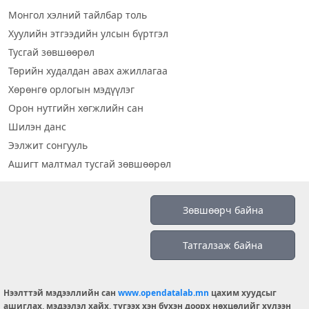
Монгол хэлний тайлбар толь
Хуулийн этгээдийн улсын бүртгэл
Тусгай зөвшөөрөл
Төрийн худалдан авах ажиллагаа
Хөрөнгө орлогын мэдүүлэг
Орон нутгийн хөгжлийн сан
Шилэн данс
Ээлжит сонгууль
Ашигт малтмал тусгай зөвшөөрөл
Визуал дата
Зөвшөөрч байна
Шилэн данс 2019
Татгалзаж байна
Бидний тухай
Үйлчилгээний нөхцөл
info@opendatalab.mn
Нээлттэй мэдээллийн сан
www.opendatalab.mn
цахим хуудсыг
ашиглах, мэдээлэл хайх, түгээх хэн бүхэн доорх нөхцөлийг хүлээн