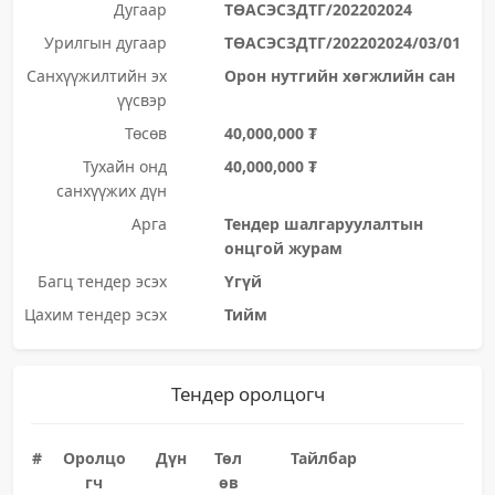
Дугаар
ТӨАСЭСЗДТГ/202202024
Урилгын дугаар
ТӨАСЭСЗДТГ/202202024/03/01
Санхүүжилтийн эх
Орон нутгийн хөгжлийн сан
үүсвэр
Төсөв
40,000,000 ₮
Тухайн онд
40,000,000 ₮
санхүүжих дүн
Арга
Тендер шалгаруулалтын
онцгой журам
Багц тендер эсэх
Үгүй
Цахим тендер эсэх
Тийм
Тендер оролцогч
#
Оролцо
Дүн
Төл
Тайлбар
гч
өв