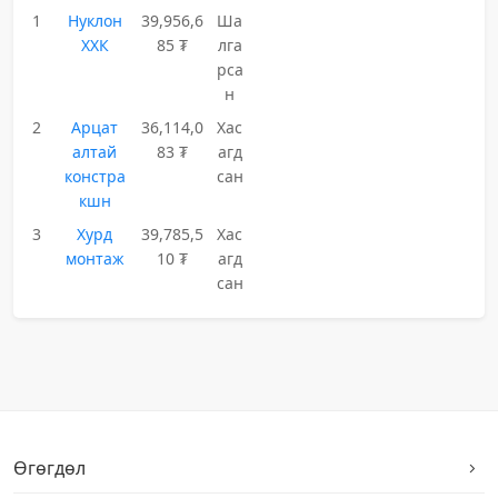
1
Нуклон
39,956,6
Ша
ХХК
85 ₮
лга
рса
н
2
Арцат
36,114,0
Хас
алтай
83 ₮
агд
констра
сан
кшн
3
Хурд
39,785,5
Хас
монтаж
10 ₮
агд
сан
Өгөгдөл