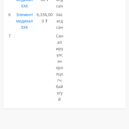
ХХК
сан
6
Элемент
6,336,00
Хас
медикал
0 ₮
агд
ХХК
сан
7
Сан
ал
ирү
үлс
эн
оро
лцо
гч
бай
хгү
й