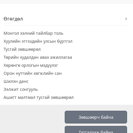
Өгөгдөл
Монгол хэлний тайлбар толь
Хуулийн этгээдийн улсын бүртгэл
Тусгай зөвшөөрөл
Төрийн худалдан авах ажиллагаа
Хөрөнгө орлогын мэдүүлэг
Орон нутгийн хөгжлийн сан
Шилэн данс
Ээлжит сонгууль
Ашигт малтмал тусгай зөвшөөрөл
Визуал дата
Зөвшөөрч байна
Шилэн данс 2019
Татгалзаж байна