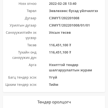
Нээх огноо
2022-02-28 13:40
Төрөл
Зөвлөхөөс бусад үйлчилгээ
Дугаар
СЭМҮТ/202201008
Урилгын дугаар
СЭМҮТ/202201008/01/01
Санхүүжилтийн эх
Улсын төсөв
үүсвэр
Төсөв
116,451,100 ₮
Тухайн онд
116,451,100 ₮
санхүүжих дүн
Арга
Нээлттэй тендер
шалгаруулалтын журам
Багц тендер эсэх
Үгүй
Цахим тендер эсэх
Тийм
Тендер оролцогч