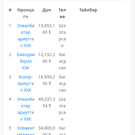
#
Оролцо
Дүн
Төл
Тайлбар
гч
өв
1
Улаанба
13,452,1
Ша
атар
60 ₮
лга
ариутга
рса
л ХХК
н
2
Баяндэм
12,132,2
Хас
бэрэл
00 ₮
агд
ХХК
сан
3
Болор-
16,930,2
Хас
Ариусга
50 ₮
агд
л ХХК
сан
4
Улаанба
49,237,3
Ша
атар
54 ₮
лга
ариутга
рса
л ХХК
н
5
Элемент
34,800,0
Хас
медикал
00 ₮
агд