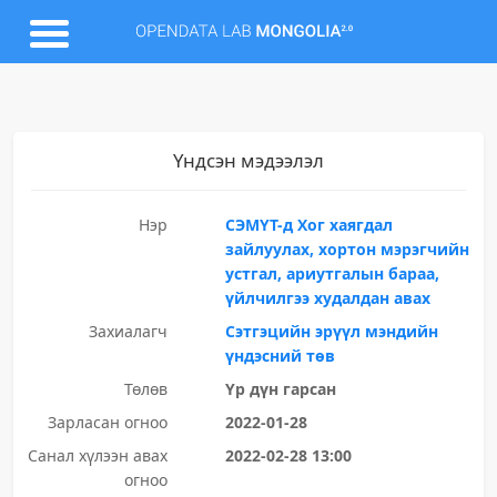
Үндсэн мэдээлэл
Нэр
СЭМҮТ-д Хог хаягдал
зайлуулах, хортон мэрэгчийн
устгал, ариутгалын бараа,
үйлчилгээ худалдан авах
Захиалагч
Сэтгэцийн эрүүл мэндийн
үндэсний төв
Төлөв
Үр дүн гарсан
Зарласан огноо
2022-01-28
Санал хүлээн авах
2022-02-28 13:00
огноо