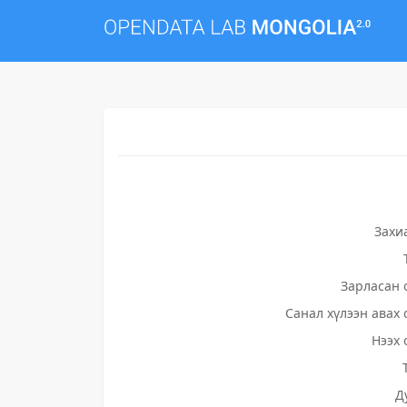
Захи
Зарласан 
Санал хүлээн авах 
Нээх 
Д