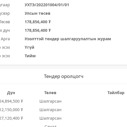
угаар
УХТЭ/202201004/01/01
үсвэр
Улсын төсөв
Төсөв
178,856,400 ₮
х дүн
178,856,400 ₮
Арга
Нээлттэй тендер шалгаруулалтын журам
 эсэх
Үгүй
 эсэх
Тийм
Тендер оролцогч
Дүн
Төлөв
Тайлбар
24,894,500 ₮
Шалгарсан
12,150,000 ₮
Шалгарсан
27,120,400 ₮
Шалгарсан
Санал