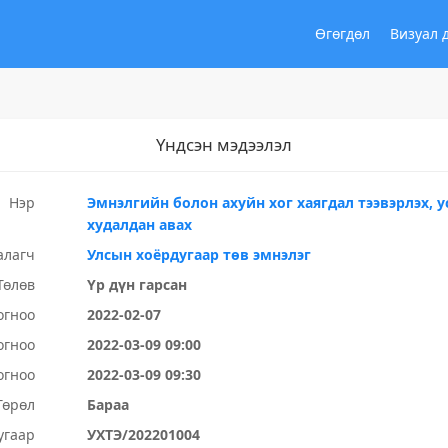
Өгөгдөл
Визуал 
Үндсэн мэдээлэл
Нэр
Эмнэлгийн болон ахуйн хог хаягдал тээвэрлэх, 
худалдан авах
алагч
Улсын хоёрдугаар төв эмнэлэг
Төлөв
Үр дүн гарсан
огноо
2022-02-07
огноо
2022-03-09 09:00
огноо
2022-03-09 09:30
Төрөл
Бараа
угаар
УХТЭ/202201004