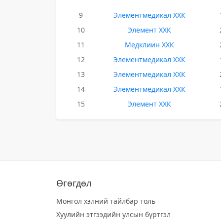
9
Элементмедикал ХХК
10
Элемент ХХК
11
Медклиин ХХК
12
Элементмедикал ХХК
13
Элементмедикал ХХК
14
Элементмедикал ХХК
15
Элемент ХХК
Өгөгдөл
Монгол хэлний тайлбар толь
Хуулийн этгээдийн улсын бүртгэл