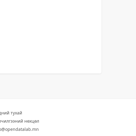
дний тухай
лчилгээний нөхцөл
fo@opendatalab.mn