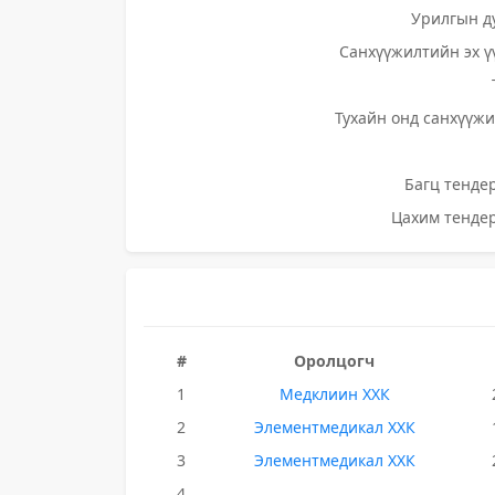
Урилгын д
Санхүүжилтийн эх ү
Тухайн онд санхүүжи
Багц тендер
Цахим тендер
#
Оролцогч
1
Медклиин ХХК
2
Элементмедикал ХХК
3
Элементмедикал ХХК
4