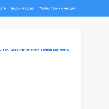
дата
Бидний тухай
Үйлчилгээний нөхцөл
устгах, цэвэрлэгээ ариутгалын материал