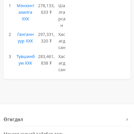
1
Мэнхэнт
278,133,
Ша
ахилга
633 ₮
лга
ХХК
рса
н
2
Ганганн
297,331,
Хас
үүр ХХК
320 ₮
агд
сан
3
Түвшинб
283,461,
Хас
ум ХХК
838 ₮
агд
сан
Өгөгдөл
Монгол хэлний тайлбар толь