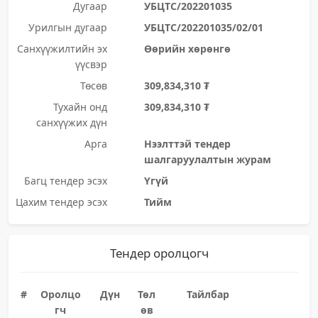
Дугаар
УБЦТС/202201035
Урилгын дугаар
УБЦТС/202201035/02/01
Санхүүжилтийн эх
Өөрийн хөрөнгө
үүсвэр
Төсөв
309,834,310 ₮
Тухайн онд
309,834,310 ₮
санхүүжих дүн
Арга
Нээлттэй тендер
шалгаруулалтын журам
Багц тендер эсэх
Үгүй
Цахим тендер эсэх
Тийм
Тендер оролцогч
#
Оролцо
Дүн
Төл
Тайлбар
гч
өв