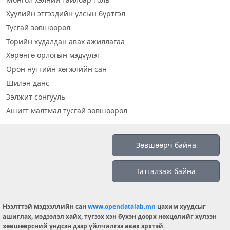
Хуулийн этгээдийн улсын бүртгэл
Тусгай зөвшөөрөл
Төрийн худалдан авах ажиллагаа
Хөрөнгө орлогын мэдүүлэг
Орон нутгийн хөгжлийн сан
Шилэн данс
Ээлжит сонгууль
Ашигт малтмал тусгай зөвшөөрөл
Визуал дата
Зөвшөөрч байна
Шилэн данс 2019
Татгалзаж байна
Бидний тухай
Үйлчилгээний нөхцөл
info@opendatalab.mn
Нээлттэй мэдээллийн сан
www.opendatalab.mn
цахим хуудсыг
ашиглах, мэдээлэл хайх, түгээх хэн бүхэн доорх нөхцөлийг хүлээн
© 2026 OPENDATA LAB MONGOLIA.
зөвшөөрсний үндсэн дээр үйлчилгээ авах эрхтэй.