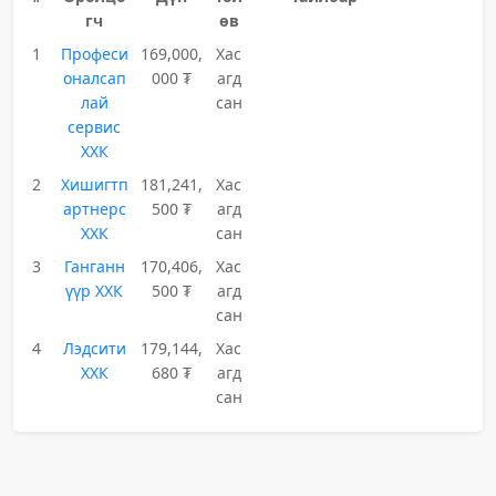
гч
өв
1
Професи
169,000,
Хас
оналсап
000 ₮
агд
лай
сан
сервис
ХХК
2
Хишигтп
181,241,
Хас
артнерс
500 ₮
агд
ХХК
сан
3
Ганганн
170,406,
Хас
үүр ХХК
500 ₮
агд
сан
4
Лэдсити
179,144,
Хас
ХХК
680 ₮
агд
сан