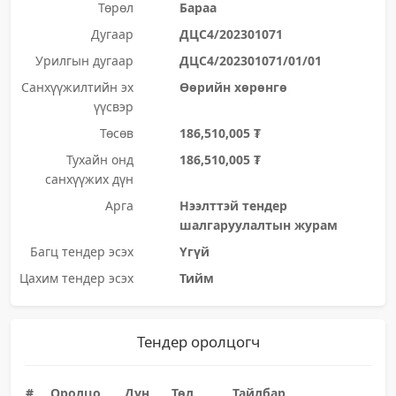
Төрөл
Бараа
Дугаар
ДЦС4/202301071
Урилгын дугаар
ДЦС4/202301071/01/01
Санхүүжилтийн эх
Өөрийн хөрөнгө
үүсвэр
Төсөв
186,510,005 ₮
Тухайн онд
186,510,005 ₮
санхүүжих дүн
Арга
Нээлттэй тендер
шалгаруулалтын журам
Багц тендер эсэх
Үгүй
Цахим тендер эсэх
Тийм
Тендер оролцогч
#
Оролцо
Дүн
Төл
Тайлбар