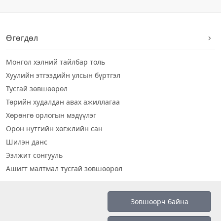
Өгөгдөл
Монгол хэлний тайлбар толь
Хуулийн этгээдийн улсын бүртгэл
Тусгай зөвшөөрөл
Төрийн худалдан авах ажиллагаа
Хөрөнгө орлогын мэдүүлэг
Орон нутгийн хөгжлийн сан
Шилэн данс
Ээлжит сонгууль
Ашигт малтмал тусгай зөвшөөрөл
Визуал дата
Зөвшөөрч байна
Шилэн данс 2019