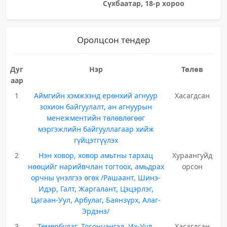
Сүхбаатар, 18-р хороо
Оролцсон тендер
Дуг
Нэр
Төлөв
аар
1
Аймгийн хэмжээнд ерөнхий агнуур
Хасагдсан
зохион байгуулалт, ан агнуурын
менежментийн төлөвлөгөөг
мэргэжлийн байгууллагаар хийж
гүйцэтгүүлэх
2
Нэн ховор, ховор амьтны тархац
Хураангуйд
нөөцийг нарийвчлан тогтоох, амьдрах
орсон
орчны үнэлгээ өгөх /Рашаант, Шинэ-
Идэр, Галт, Жаргалант, Цэцэрлэг,
Цагаан-Уул, Арбулаг, Баянзүрх, Алаг-
Эрдэнэ/
3
Төмөрбулаг, Тосонцэнгэл, Их-Уул,
Хасагдсан