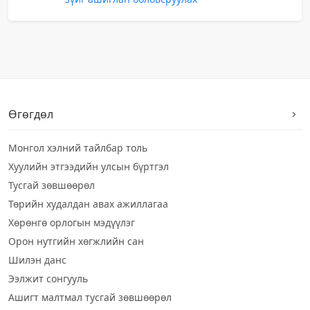
Өгөгдөл
Монгол хэлний тайлбар толь
Хуулийн этгээдийн улсын бүртгэл
Тусгай зөвшөөрөл
Төрийн худалдан авах ажиллагаа
Хөрөнгө орлогын мэдүүлэг
Орон нутгийн хөгжлийн сан
Шилэн данс
Ээлжит сонгууль
Ашигт малтмал тусгай зөвшөөрөл