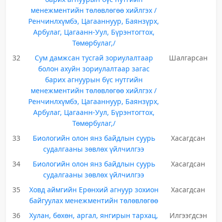
менежментийн төлөвлөгөө хийлгэх /
Ренчинлхүмбэ, Цагааннуур, Баянзүрх,
Арбулаг, Цагаанн-Уул, Бүрэнтогтох,
Төмөрбулаг,/
32
Сум дамжсан тусгай зориулалтаар
Шалгарсан
болон ахуйн зориулалтаар загас
барих агнуурын бүс нутгийн
менежментийн төлөвлөгөө хийлгэх /
Ренчинлхүмбэ, Цагааннуур, Баянзүрх,
Арбулаг, Цагаанн-Уул, Бүрэнтогтох,
Төмөрбулаг,/
33
Биологийн олон янз байдлын суурь
Хасагдсан
судалгааны зөвлөх үйлчилгээ
34
Биологийн олон янз байдлын суурь
Хасагдсан
судалгааны зөвлөх үйлчилгээ
35
Ховд аймгийн Ерөнхий агнуур зохион
Хасагдсан
байгуулах менежментийн төлөвлөгөө
36
Хулан, бөхөн, аргал, янгирын тархац,
Илгээгдсэн