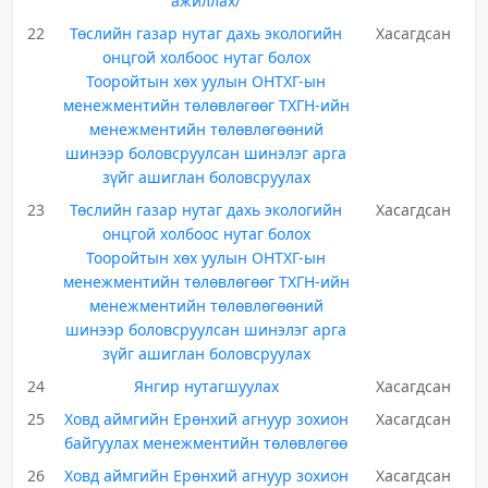
ажиллах/
22
Төслийн газар нутаг дахь экологийн
Хасагдсан
онцгой холбоос нутаг болох
Тооройтын хөх уулын ОНТХГ-ын
менежментийн төлөвлөгөөг ТХГН-ийн
менежментийн төлөвлөгөөний
шинээр боловсруулсан шинэлэг арга
зүйг ашиглан боловсруулах
23
Төслийн газар нутаг дахь экологийн
Хасагдсан
онцгой холбоос нутаг болох
Тооройтын хөх уулын ОНТХГ-ын
менежментийн төлөвлөгөөг ТХГН-ийн
менежментийн төлөвлөгөөний
шинээр боловсруулсан шинэлэг арга
зүйг ашиглан боловсруулах
24
Янгир нутагшуулах
Хасагдсан
25
Ховд аймгийн Ерөнхий агнуур зохион
Хасагдсан
байгуулах менежментийн төлөвлөгөө
26
Ховд аймгийн Ерөнхий агнуур зохион
Хасагдсан