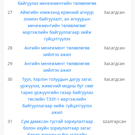
байгуулах менежментийн төлөвлөгөө
27
Аймгийн хэмжээнд ерөнхий агнуур
Хасагдсан
зохион байгуулалт, ан агнуурын
менежментийн төлөвлөгөөг
мэргэжлийн байгууллагаар хийж
гүйцэтгүүлэх
28
Ангийн менежмент төлөвлөгөө
Хасагдсан
хийлгэх ажил
29
Ангийн менежмент төлөвлөгөө
Хасагдсан
хийлгэх ажил
30
Туул, Хэрлэн голуудын дагуу загас
Хасагдсан
үржүүлэх, жимсний модны бут сөөг
тарих үржүүлгийн газар байгуулах
төслийн ТЭЗҮ-г мэргэжлийн
байгууллагаар хийж гүйцэтгүүлэх
ажил
31
Сум дамжсан тусгай зориулалтаар
Шалгарсан
болон ахуйн зориулалтаар загас
барих агнуурын бүс нутгийн