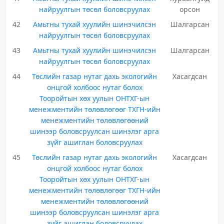
найруулгын төсөл боловсруулах
орсон
42
Амьтны тухай хуулийн шинэчилсэн
Шалгарсан
найруулгын төсөл боловсруулах
43
Амьтны тухай хуулийн шинэчилсэн
Шалгарсан
найруулгын төсөл боловсруулах
44
Төслийн газар нутаг дахь экологийн
Хасагдсан
онцгой холбоос нутаг болох
Тооройтын хөх уулын ОНТХГ-ын
менежментийн төлөвлөгөөг ТХГН-ийн
менежментийн төлөвлөгөөний
шинээр боловсруулсан шинэлэг арга
зүйг ашиглан боловсруулах
45
Төслийн газар нутаг дахь экологийн
Хасагдсан
онцгой холбоос нутаг болох
Тооройтын хөх уулын ОНТХГ-ын
менежментийн төлөвлөгөөг ТХГН-ийн
менежментийн төлөвлөгөөний
шинээр боловсруулсан шинэлэг арга
зүйг ашиглан боловсруулах