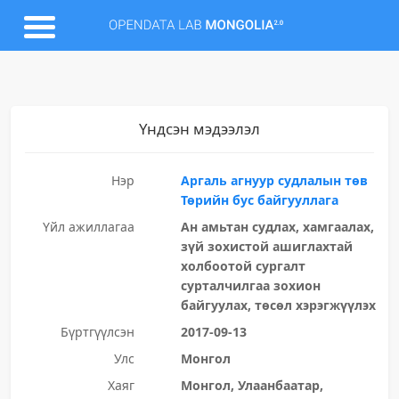
Үндсэн мэдээлэл
Нэр
Аргаль агнуур судлалын төв
Төрийн бус байгууллага
Үйл ажиллагаа
Ан амьтан судлах, хамгаалах,
зүй зохистой ашиглахтай
холбоотой сургалт
сурталчилгаа зохион
байгуулах, төсөл хэрэгжүүлэх
Бүртгүүлсэн
2017-09-13
Улс
Монгол
Хаяг
Монгол, Улаанбаатар,