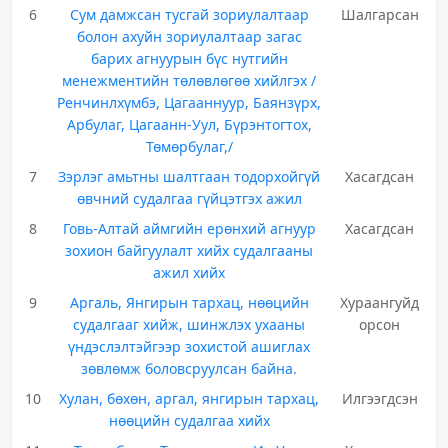
6
Сум дамжсан тусгай зориулалтаар
Шалгарсан
болон ахуйн зориулалтаар загас
барих агнуурын бүс нутгийн
менежментийн төлөвлөгөө хийлгэх /
Ренчинлхүмбэ, Цагааннуур, Баянзүрх,
Арбулаг, Цагаанн-Уул, Бүрэнтогтох,
Төмөрбулаг,/
7
Зэрлэг амьтны шалтгаан тодорхойгүй
Хасагдсан
өвчний судалгаа гүйцэтгэх ажил
8
Говь-Алтай аймгийн ерөнхий агнуур
Хасагдсан
зохион байгуулалт хийх судалгааны
ажил хийх
9
Аргаль, Янгирын тархац, нөөцийн
Хураангуйд
судалгааг хийж, шинжлэх ухааны
орсон
үндэслэлтэйгээр зохистой ашиглах
зөвлөмж боловсруулсан байна.
10
Хулан, бөхөн, аргал, янгирын тархац,
Илгээгдсэн
нөөцийн судалгаа хийх