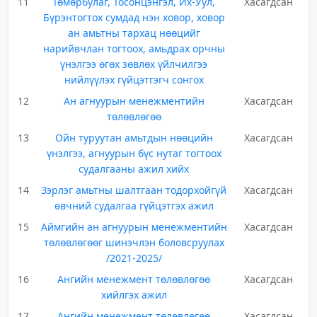
11
Төмөрбулаг, Тосонцэнгэл, Их-Уул,
Хасагдсан
Бүрэнтогтох сумдад нэн ховор, ховор
ан амьтны тархац нөөцийг
нарийвчлан тогтоох, амьдрах орчны
үнэлгээ өгөх зөвлөх үйлчилгээ
нийлүүлэх гүйцэтгэгч сонгох
12
Ан агнуурын менежментийн
Хасагдсан
төлөвлөгөө
13
Ойн туруутан амьтдын нөөцийн
Хасагдсан
үнэлгээ, агнуурын бүс нутаг тогтоох
судалгааны ажил хийх
14
Зэрлэг амьтны шалтгаан тодорхойгүй
Хасагдсан
өвчний судалгаа гүйцэтгэх ажил
15
Аймгийн ан агнуурын менежментийн
Хасагдсан
төлөвлөгөөг шинэчлэн боловсруулах
/2021-2025/
16
Ангийн менежмент төлөвлөгөө
Хасагдсан
хийлгэх ажил
17
Ангийн менежмент төлөвлөгөө
Хасагдсан