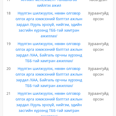
хийлгэх ажил
18
Нүүлгэн шилжүүлэх, нөхөн олговор
Хураангуйд
олгох арга хэмжээний бэлтгэл ажлын
орсон
зардал /Хууль эрхзүй, нийгэм, эдийн
засгийн хүрээнд ТББ-тай хамтран
ажиллах/
19
Нүүлгэн шилжүүлэх, нөхөн олговор
Хураангуйд
олгох арга хэмжээний бэлтгэл ажлын
орсон
зардал /ХАА, Байгаль орчны хүрээнд
ТББ-тай хамтран ажиллах/
20
Нүүлгэн шилжүүлэх, нөхөн олговор
Хураангуйд
олгох арга хэмжээний бэлтгэл ажлын
орсон
зардал /ХАА, Байгаль орчны хүрээнд
ТББ-тай хамтран ажиллах/
21
Нүүлгэн шилжүүлэх, нөхөн олговор
Хураангуйд
олгох арга хэмжээний бэлтгэл ажлын
орсон
зардал /Хууль эрхзүй, нийгэм, эдийн
засгийн хүрээнд ТББ-тай хамтран