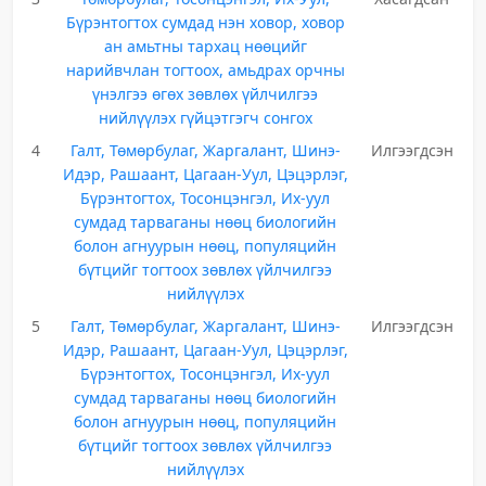
Бүрэнтогтох сумдад нэн ховор, ховор
ан амьтны тархац нөөцийг
нарийвчлан тогтоох, амьдрах орчны
үнэлгээ өгөх зөвлөх үйлчилгээ
нийлүүлэх гүйцэтгэгч сонгох
4
Галт, Төмөрбулаг, Жаргалант, Шинэ-
Илгээгдсэн
Идэр, Рашаант, Цагаан-Уул, Цэцэрлэг,
Бүрэнтогтох, Тосонцэнгэл, Их-уул
сумдад тарваганы нөөц биологийн
болон агнуурын нөөц, популяцийн
бүтцийг тогтоох зөвлөх үйлчилгээ
нийлүүлэх
5
Галт, Төмөрбулаг, Жаргалант, Шинэ-
Илгээгдсэн
Идэр, Рашаант, Цагаан-Уул, Цэцэрлэг,
Бүрэнтогтох, Тосонцэнгэл, Их-уул
сумдад тарваганы нөөц биологийн
болон агнуурын нөөц, популяцийн
бүтцийг тогтоох зөвлөх үйлчилгээ
нийлүүлэх