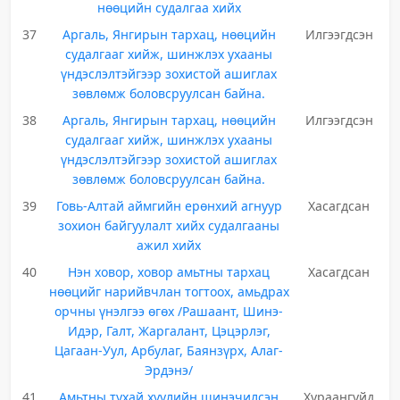
нөөцийн судалгаа хийх
37
Аргаль, Янгирын тархац, нөөцийн
Илгээгдсэн
судалгааг хийж, шинжлэх ухааны
үндэслэлтэйгээр зохистой ашиглах
зөвлөмж боловсруулсан байна.
38
Аргаль, Янгирын тархац, нөөцийн
Илгээгдсэн
судалгааг хийж, шинжлэх ухааны
үндэслэлтэйгээр зохистой ашиглах
зөвлөмж боловсруулсан байна.
39
Говь-Алтай аймгийн ерөнхий агнуур
Хасагдсан
зохион байгуулалт хийх судалгааны
ажил хийх
40
Нэн ховор, ховор амьтны тархац
Хасагдсан
нөөцийг нарийвчлан тогтоох, амьдрах
орчны үнэлгээ өгөх /Рашаант, Шинэ-
Идэр, Галт, Жаргалант, Цэцэрлэг,
Цагаан-Уул, Арбулаг, Баянзүрх, Алаг-
Эрдэнэ/
41
Амьтны тухай хуулийн шинэчилсэн
Хураангуйд