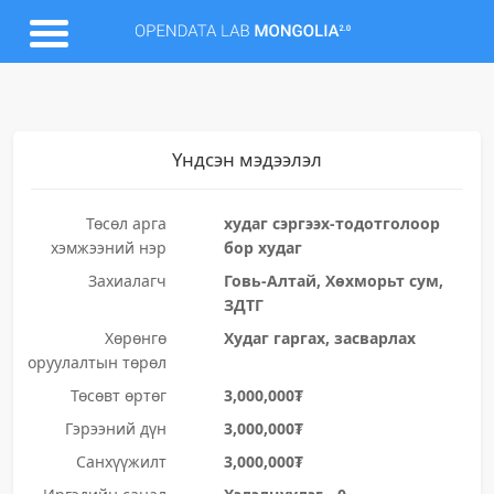
Үндсэн мэдээлэл
Төсөл арга
худаг сэргээх-тодотголоор
хэмжээний нэр
бор худаг
Захиалагч
Говь-Алтай, Хөхморьт сум,
ЗДТГ
Хөрөнгө
Худаг гаргах, засварлах
оруулалтын төрөл
Төсөвт өртөг
3,000,000₮
Гэрээний дүн
3,000,000₮
Санхүүжилт
3,000,000₮