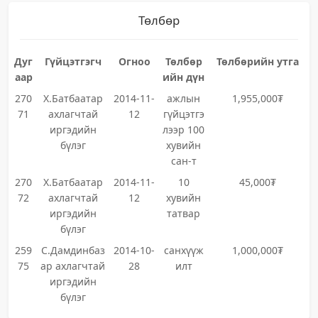
Төлбөр
Дуг
Гүйцэтгэгч
Огноо
Төлбөр
Төлбөрийн утга
аар
ийн дүн
270
Х.Батбаатар
2014-11-
ажлын
1,955,000₮
71
ахлагчтай
12
гүйцэтгэ
иргэдийн
лээр 100
бүлэг
хувийн
сан-т
270
Х.Батбаатар
2014-11-
10
45,000₮
72
ахлагчтай
12
хувийн
иргэдийн
татвар
бүлэг
259
С.Дамдинбаз
2014-10-
санхүүж
1,000,000₮
75
ар ахлагчтай
28
илт
иргэдийн
бүлэг