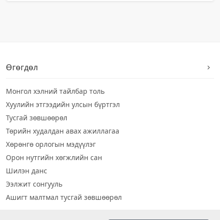
Өгөгдөл
Монгол хэлний тайлбар толь
Хуулийн этгээдийн улсын бүртгэл
Тусгай зөвшөөрөл
Төрийн худалдан авах ажиллагаа
Хөрөнгө орлогын мэдүүлэг
Орон нутгийн хөгжлийн сан
Шилэн данс
Ээлжит сонгууль
Ашигт малтмал тусгай зөвшөөрөл
Визуал дата