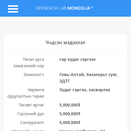
Үндсэн мэдээлэл
Төсөл арга
гар худаг сэргээх
хэмжээний нэр
Захиалагч
Говь-Алтай, Хөхморьт сум,
ЗДТГ
Хөрөнгө
Худаг гаргах, засварлах
оруулалтын төрөл
Төсөвт өртөг
5,000,000₮
Гэрээний дүн
5,000,000₮
Санхүүжилт
5,000,000₮