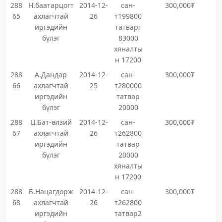
288
Н.баатарцогт
2014-12-
сан-
300,000₮
65
ахлагчтай
26
т199800
иргэдийн
татварт
бүлэг
83000
хяналты
н 17200
288
А.Дандар
2014-12-
сан-
300,000₮
66
ахлагчтай
25
т280000
иргэдийн
татвар
бүлэг
20000
288
Ц.Бат-өлзий
2014-12-
сан-
300,000₮
67
ахлагчтай
26
т262800
иргэдийн
татвар
бүлэг
20000
хяналты
н 17200
288
Б.Нацагдорж
2014-12-
сан-
300,000₮
68
ахлагчтай
26
т262800
иргэдийн
татвар2