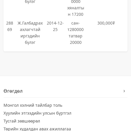
бүлэг
0000
хяналты
н 17200
288
Ж.Галбадрах
2014-12-
сан-
300,000₮
69
ахлагчтай
25
т280000
иргэдийн
татвар
бүлэг
20000
Өгөгдөл
Монгол хэлний тайлбар толь
Хуулийн этгээдийн улсын бүртгэл
Тусгай зөвшөөрөл
Төрийн худалдан авах ажиллагаа