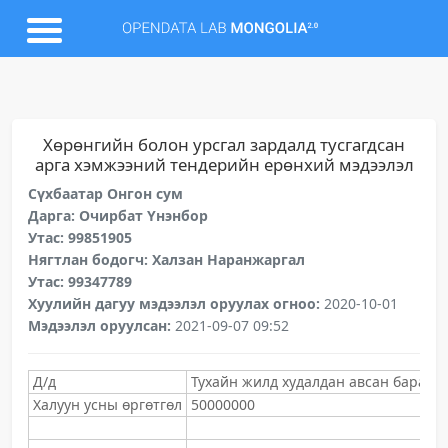
Хөрөнгийн болон урсгал зардалд тусгагдсан
арга хэмжээний тендерийн ерөнхий мэдээлэл
Сүхбаатар Онгон сум
Дарга: Очирбат Үнэнбор
Утас: 99851905
Нягтлан бодогч: Халзан Наранжаргал
Утас: 99347789
Хуулийн дагуу мэдээлэл оруулах огноо:
2020-10-01
Мэдээлэл оруулсан:
2021-09-07 09:52
Д/д
Тухайн жилд худалдан авсан бараа, 
Халуун усны өргөтгөл
50000000