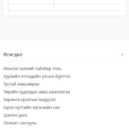
Өгөгдөл
Монгол хэлний тайлбар толь
Хуулийн этгээдийн улсын бүртгэл
Тусгай зөвшөөрөл
Төрийн худалдан авах ажиллагаа
Хөрөнгө орлогын мэдүүлэг
Орон нутгийн хөгжлийн сан
Шилэн данс
Ээлжит сонгууль