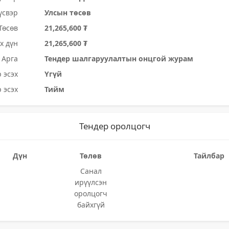
үсвэр
Улсын төсөв
Төсөв
21,265,600 ₮
х дүн
21,265,600 ₮
Арга
Тендер шалгаруулалтын онцгой журам
 эсэх
Үгүй
 эсэх
Тийм
Тендер оролцогч
Дүн
Төлөв
Тайлбар
Санал
ирүүлсэн
оролцогч
байхгүй