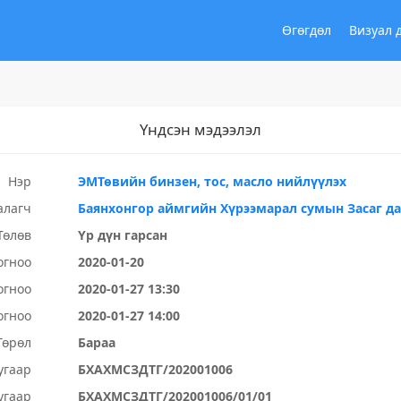
Өгөгдөл
Визуал 
Үндсэн мэдээлэл
Нэр
ЭМТөвийн бинзен, тос, масло нийлүүлэх
алагч
Баянхонгор аймгийн Хүрээмарал сумын Засаг д
Төлөв
Үр дүн гарсан
огноо
2020-01-20
огноо
2020-01-27 13:30
огноо
2020-01-27 14:00
Төрөл
Бараа
угаар
БХАХМСЗДТГ/202001006
угаар
БХАХМСЗДТГ/202001006/01/01