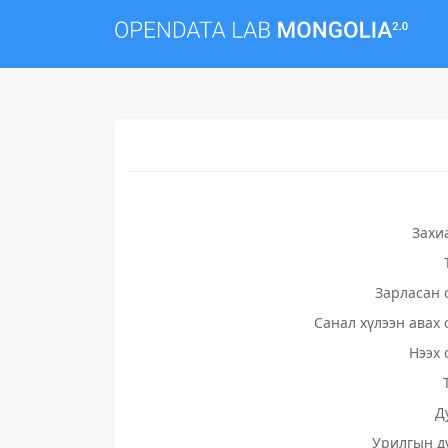
Захи
Зарласан 
Санал хүлээн авах 
Нээх 
Д
Урилгын д