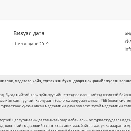
Визуал дата
Би
Үй
Шилэн данс 2019
in
иглах, мэдээлэл хайх, түгээх хэн бүхэн доорх нөхцөлийг хүлээн зөвш
д, бусад нийтийн эрх зүйн хуулийн этгээдээс олон нийтэд нээлттэй байрш
ээллийн сан, түүнийг хариуцагч Бодлогод залуусын хяналт ТББ болон сист
х сурвалжаас хүлээн авсан мэдээллийн үнэн зөв эсэх, тухай мэдээллийн тал
орхой цаг хугацааны давтамжтайгаар албан ёсны эх сурвалжуудаас мэдээл
© 2026 OPENDATA LAB MONGOLIA.
ргэд, олон нийт мэдээллийн санг хэзээ ашиглаж байгаагаас үл хамааран мэ