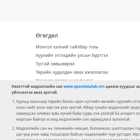
Өгөгдөл
Монгол хэлний тайлбар толь
Хуулийн этгээдийн улсын бүртгэл
Тусгай зөвшөөрөл
Төрийн худалдан авах ажиллагаа
Хөрөнгө орлогын мэдүүлэг
Нээлттэй мэдээллийн сан
www.opendatalab.mn
цахим хуудсыг аш
Орон нутгийн хөгжлийн сан
үйлчилгээ авах эрхтэй.
Шилэн данс
Хуульд зааснаар төрийн болон орон нутгийн өмчийн хуулийн этгээ
Ээлжит сонгууль
олон нийт үнэн зөв гэж үзэх эрхтэй. Иймд тухайн мэдээллийг мэд
хариуцсан аливаа хувь хүний байр суурь гэж үзэхгүй ба анхдагч э
Ашигт малтмал тусгай зөвшөөрөл
маргаан байгаа эсэхэд мэдээллийн сан хариуцлага хүлээхгүй.
Мэдээллийн сан нь техникийн нөхцөл, боломжоос шалтгаалан тод
цаг үед үнэн зөвд тооцогдож байсан мэдээллийн түүх үүсгэдэг. И