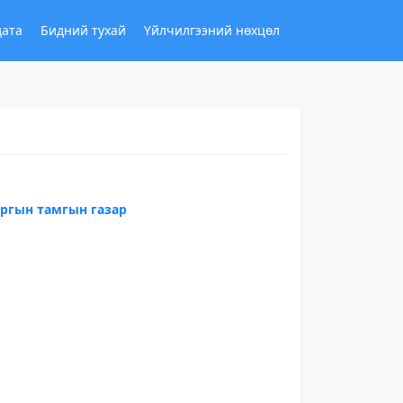
дата
Бидний тухай
Үйлчилгээний нөхцөл
аргын тамгын газар