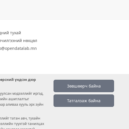
дний тухай
лчилгээний нөхцөл
fo@opendatalab.mn
өөрсний үндсэн дээр
Зөвшөөрч байна
уулсан мэдээллийг иргэд,
емийн ашиглалтыг
Татгалзаж байна
аар аливаа хууль эрх зүйн
лийг татан авч, тухайн
дээллийн түүхтэй танилцах