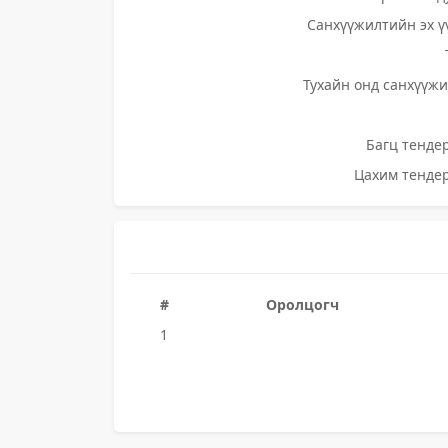
Санхүүжилтийн эх ү
Тухайн онд санхүүжи
Багц тендер
Цахим тендер
#
Оролцогч
1