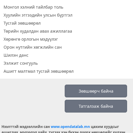
Монгол хэлний тайлбар толь
Хуулийн этгээдийн улсын бүртгэл
Тусгай зөвшөөрөл
Төрийн худалдан авах ажиллагаа
Хөрөнгө орлогын мэдүүлэг
Орон нутгийн хөгжлийн сан
Шилэн данс
Ээлжит сонгууль
Ашигт малтмал тусгай зөвшөөрөл
Визуал дата
Зөвшөөрч байна
Шилэн данс 2019
Татгалзаж байна
Бидний тухай
Үйлчилгээний нөхцөл
info@opendatalab.mn
Нээлттэй мэдээллийн сан
www.opendatalab.mn
цахим хуудсыг
ашиглах, мэдээлэл хайх, түгээх хэн бүхэн доорх нөхцөлийг хүлээн