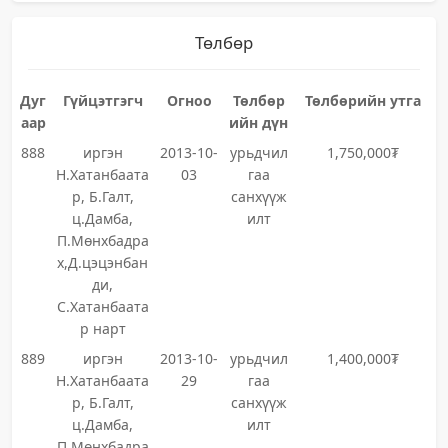
Төлбөр
Дуг
Гүйцэтгэгч
Огноо
Төлбөр
Төлбөрийн утга
аар
ийн дүн
888
иргэн
2013-10-
урьдчил
1,750,000₮
Н.Хатанбаата
03
гаа
р, Б.Галт,
санхүүж
ц.Дамба,
илт
П.Мөнхбадра
х,Д.цэцэнбан
ди,
С.Хатанбаата
р нарт
889
иргэн
2013-10-
урьдчил
1,400,000₮
Н.Хатанбаата
29
гаа
р, Б.Галт,
санхүүж
ц.Дамба,
илт
П.Мөнхбадра