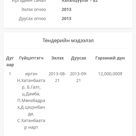
Иргэдийн санал
Хэлэлцүүлэг - 82
Эхлэх огноо
2013
Дуусах огноо
2013
Тендерийн мэдээлэл
Дуг
Гүйцэтгэгч
Эхлэх
Дуусах
Гэрээний дүн
аар
1
иргэн
2013-08-
2013-09-
12,000,000₮
Н.Хатанбаата
21
21
р, Б.Галт,
ц.Дамба,
П.Мөнхбадра
х,Д.цэцэнбан
ди,
С.Хатанбаата
р нарт