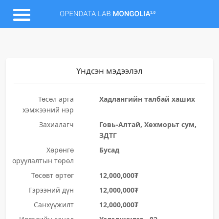
Үндсэн мэдээлэл
Төсөл арга
Хадлангийн талбай хаших
хэмжээний нэр
Захиалагч
Говь-Алтай, Хөхморьт сум,
ЗДТГ
Хөрөнгө
Бусад
оруулалтын төрөл
Төсөвт өртөг
12,000,000₮
Гэрээний дүн
12,000,000₮
Санхүүжилт
12,000,000₮