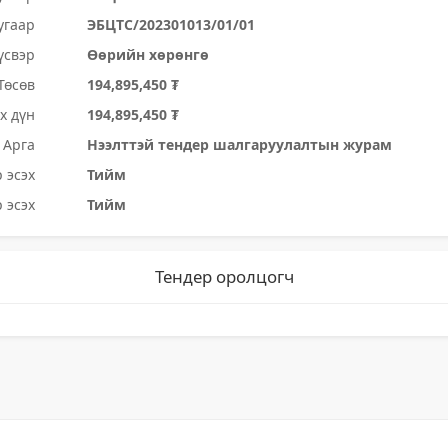
угаар
ЭБЦТС/202301013/01/01
үсвэр
Өөрийн хөрөнгө
Төсөв
194,895,450 ₮
х дүн
194,895,450 ₮
Арга
Нээлттэй тендер шалгаруулалтын журам
 эсэх
Тийм
 эсэх
Тийм
Тендер оролцогч