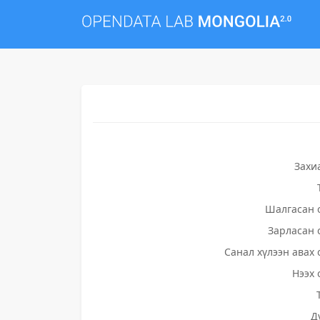
Захи
Шалгасан 
Зарласан 
Санал хүлээн авах 
Нээх 
Д