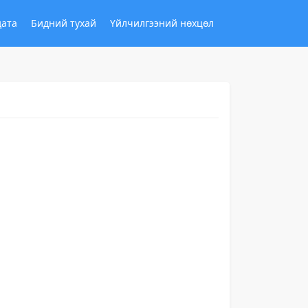
дата
Бидний тухай
Үйлчилгээний нөхцөл