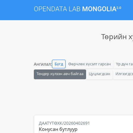
Төрийн х
Ангилал:
Бүгд
Өөрчлөх хүсэлт гарсан
Үр дүн г
Тендер хүлээн авч байгаа
Цуцлагдсан
Илгээгдс
ДААТҮТӨХК/20260402691
Конусан бутлуур