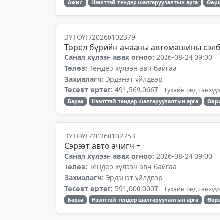
Ажил
Нээлттэй тендер шалгаруулалтын арга
Өөри
ЭҮТӨҮГ/20260102379
Төрөл бүрийн ачааны автомашины сэлб
Санал хүлээн авах огноо:
2026-08-24 09:00
Төлөв:
Тендер хүлээн авч байгаа
Захиалагч:
Эрдэнэт үйлдвэр
Төсөвт өртөг:
491,569,066₮
Тухайн онд санхүүж
Бараа
Нээлттэй тендер шалгаруулалтын арга
Өөр
ЭҮТӨҮГ/20260102753
Сэрээт авто ачигч +
Санал хүлээн авах огноо:
2026-08-24 09:00
Төлөв:
Тендер хүлээн авч байгаа
Захиалагч:
Эрдэнэт үйлдвэр
Төсөвт өртөг:
591,000,000₮
Тухайн онд санхүүж
Бараа
Нээлттэй тендер шалгаруулалтын арга
Өөр