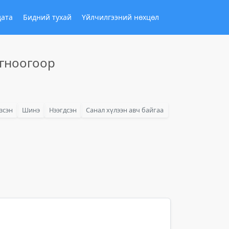
дата
Бидний тухай
Үйлчилгээний нөхцөл
огноогоор
зсэн
Шинэ
Нээгдсэн
Санал хүлээн авч байгаа