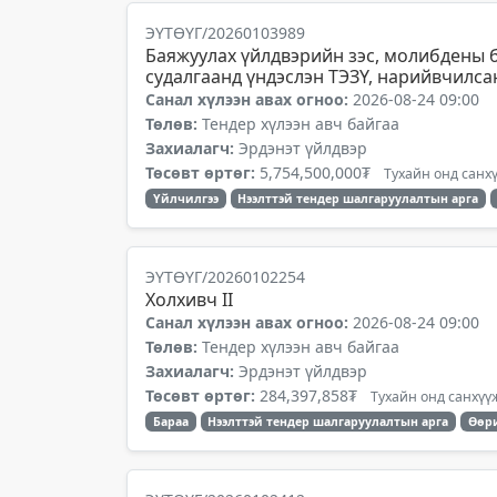
ЭҮТӨҮГ/20260103989
Баяжуулах үйлдвэрийн зэс, молибдены б
судалгаанд үндэслэн ТЭЗҮ, нарийвчилсан
Санал хүлээн авах огноо:
2026-08-24 09:00
Төлөв:
Тендер хүлээн авч байгаа
Захиалагч:
Эрдэнэт үйлдвэр
Төсөвт өртөг:
5,754,500,000₮
Тухайн онд санхү
Үйлчилгээ
Нээлттэй тендер шалгаруулалтын арга
ЭҮТӨҮГ/20260102254
Холхивч II
Санал хүлээн авах огноо:
2026-08-24 09:00
Төлөв:
Тендер хүлээн авч байгаа
Захиалагч:
Эрдэнэт үйлдвэр
Төсөвт өртөг:
284,397,858₮
Тухайн онд санхүүж
Бараа
Нээлттэй тендер шалгаруулалтын арга
Өөр