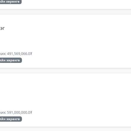
йн хөрөнгө
эг
их: 491,569,066.0₮
ийн хөрөнгө
их: 591,000,000.0₮
ийн хөрөнгө