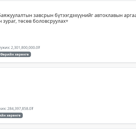
аяжуулалтын завсрын бүтээгдэхүүнийг автоклавын аргаа
 зураг, төсөв боловсруулах+
үжих: 2,301,800,000.0₮
Өөрийн хөрөнгө
их: 284,397,858.0₮
ийн хөрөнгө