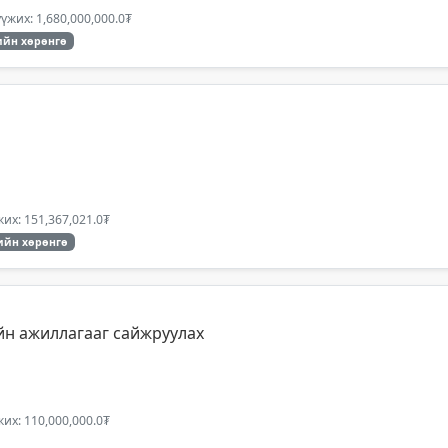
үжих: 1,680,000,000.0₮
йн хөрөнгө
их: 151,367,021.0₮
ийн хөрөнгө
йн ажиллагааг сайжруулах
их: 110,000,000.0₮