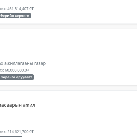
их: 461,814,407.0₮
Өөрийн хөрөнгө
ах ажиллагааны газар
х: 60,000,000.0₮
 хөрөнгө оруулалт
 засварын ажил
их: 214,621,700.0₮