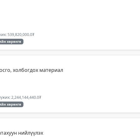
их: 539,820,000.0₮
ийн хөрөнгө
осго, холбогдох материал
үжих: 2,244,144,440.0₮
ийн хөрөнгө
атахуун нийлүүлэх