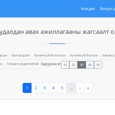
Өгөгдөл
Визуал 
удалдан авах ажиллагааны жагсаалт 
арсан
Батлагдсан
Хүчингүй болгосон
Хүчингүй болсон
Хянан ү
эн
Гомдол үндэслэлтэй
Харуулах #:
10
20
30
40
50
1
2
3
4
5
…
›
»