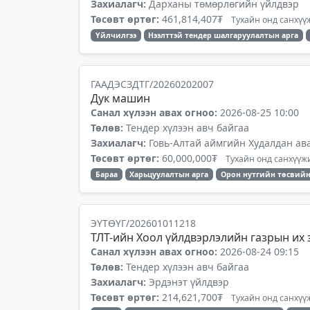
Захиалагч:
Дарханы төмөрлөгийн үйлдвэр
Төсөвт өртөг:
461,814,407₮
Тухайн онд санхүүж
Үйлчилгээ
Нээлттэй тендер шалгаруулалтын арга
ГААДЭСЗДТГ/20260202007
Дук машин
Санал хүлээн авах огноо:
2026-08-25 10:00
Төлөв:
Тендер хүлээн авч байгаа
Захиалагч:
Говь-Алтай аймгийн Худалдан ав
Төсөвт өртөг:
60,000,000₮
Тухайн онд санхүүжи
Бараа
Харьцуулалтын арга
Орон нутгийн төсвийн
ЭҮТӨҮГ/202601011218
ТЛТ-ийн Хоол үйлдвэрлэлийн газрын их
Санал хүлээн авах огноо:
2026-08-24 09:15
Төлөв:
Тендер хүлээн авч байгаа
Захиалагч:
Эрдэнэт үйлдвэр
Төсөвт өртөг:
214,621,700₮
Тухайн онд санхүүж