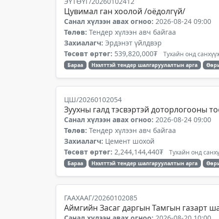
ЭҮТӨҮГ/20260102412
Цувимал ган хоолой /оёдолгүй/
Санал хүлээн авах огноо:
2026-08-24 09:00
Төлөв:
Тендер хүлээн авч байгаа
Захиалагч:
Эрдэнэт үйлдвэр
Төсөвт өртөг:
539,820,000₮
Тухайн онд санхүүж
Бараа
Нээлттэй тендер шалгаруулалтын арга
Өөр
ЦШ/20260102054
Зуухны галд тэсвэртэй доторлогооны то
Санал хүлээн авах огноо:
2026-08-24 09:00
Төлөв:
Тендер хүлээн авч байгаа
Захиалагч:
Цемент шохой
Төсөвт өртөг:
2,244,144,440₮
Тухайн онд санхү
Бараа
Нээлттэй тендер шалгаруулалтын арга
Өөр
ГААХААГ/20260102085
Аймгийн Засаг даргын Тамгын газарт ш
Санал хүлээн авах огноо:
2026-08-20 10:00