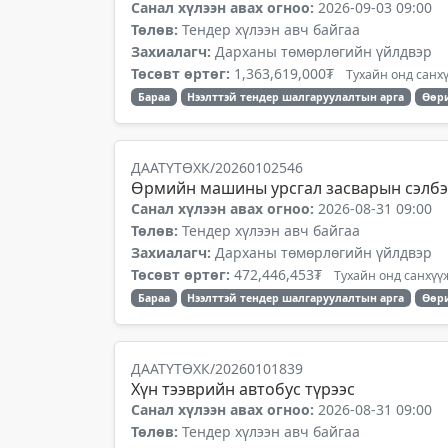
Санал хүлээн авах огноо:
2026-09-03 09:00
Төлөв:
Тендер хүлээн авч байгаа
Захиалагч:
Дарханы төмөрлөгийн үйлдвэр
Төсөвт өртөг:
1,363,619,000₮
Тухайн онд санхү
Бараа
Нээлттэй тендер шалгаруулалтын арга
Өөр
ДААТҮТӨХК/20260102546
Өрмийн машины урсгал засварын сэлбэ
Санал хүлээн авах огноо:
2026-08-31 09:00
Төлөв:
Тендер хүлээн авч байгаа
Захиалагч:
Дарханы төмөрлөгийн үйлдвэр
Төсөвт өртөг:
472,446,453₮
Тухайн онд санхүүж
Бараа
Нээлттэй тендер шалгаруулалтын арга
Өөр
ДААТҮТӨХК/20260101839
Хүн тээврийн автобус түрээс
Санал хүлээн авах огноо:
2026-08-31 09:00
Төлөв:
Тендер хүлээн авч байгаа