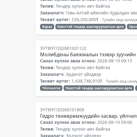
Төлөв:
Тендер хүлээн авч байгаа
Захиалагч:
Говь-Алтай аймгийн Худалдан ав
Төсөвт өртөг:
234,200,000₮
Тухайн онд санхүүж
Бараа
Нээлттэй тендер шалгаруулалтын арга
Орон
ЭҮТӨҮГ/202601031122
Молибдены баяжмалын тээвэр зуучийн 
Санал хүлээн авах огноо:
2026-08-19 09:15
Төлөв:
Тендер хүлээн авч байгаа
Захиалагч:
Эрдэнэт үйлдвэр
Төсөвт өртөг:
1,438,748,910₮
Тухайн онд санхү
Үйлчилгээ
Нээлттэй тендер шалгаруулалтын арга
ЭҮТӨҮГ/20260101809
Гидро төхөөрөмжүүдийн засвар, үйлчил
Санал хүлээн авах огноо:
2026-08-19 09:00
Төлөв:
Тендер хүлээн авч байгаа
Захиалагч:
Эрдэнэт үйлдвэр