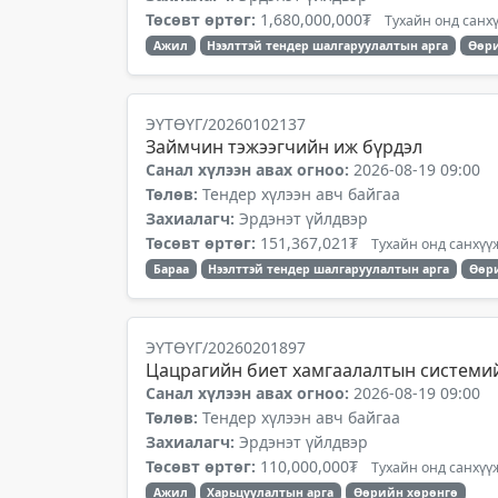
Төсөвт өртөг:
1,680,000,000₮
Тухайн онд санхү
Ажил
Нээлттэй тендер шалгаруулалтын арга
Өөри
ЭҮТӨҮГ/20260102137
Займчин тэжээгчийн иж бүрдэл
Санал хүлээн авах огноо:
2026-08-19 09:00
Төлөв:
Тендер хүлээн авч байгаа
Захиалагч:
Эрдэнэт үйлдвэр
Төсөвт өртөг:
151,367,021₮
Тухайн онд санхүүж
Бараа
Нээлттэй тендер шалгаруулалтын арга
Өөр
ЭҮТӨҮГ/20260201897
Цацрагийн биет хамгаалалтын системи
Санал хүлээн авах огноо:
2026-08-19 09:00
Төлөв:
Тендер хүлээн авч байгаа
Захиалагч:
Эрдэнэт үйлдвэр
Төсөвт өртөг:
110,000,000₮
Тухайн онд санхүүж
Ажил
Харьцуулалтын арга
Өөрийн хөрөнгө