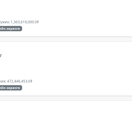
үжих: 1,363,619,000.0₮
ийн хөрөнгө
г
их: 472,446,453.0₮
ийн хөрөнгө