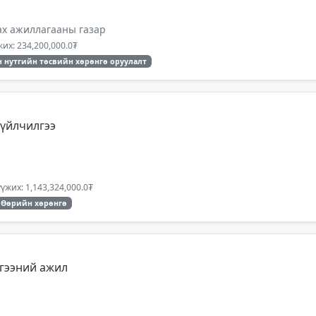
ах ажиллагааны газар
их: 234,200,000.0₮
 нутгийн төсвийн хөрөнгө оруулалт
үйлчилгээ
үжих: 1,143,324,000.0₮
Өөрийн хөрөнгө
гээний ажил