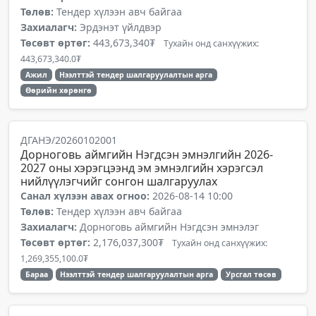
Төлөв:
Тендер хүлээн авч байгаа
Захиалагч:
Эрдэнэт үйлдвэр
Төсөвт өртөг:
443,673,340₮
Тухайн онд санхүүжих:
443,673,340.0₮
Ажил
Нээлттэй тендер шалгаруулалтын арга
Өөрийн хөрөнгө
ДГАНЭ/20260102001
Дорноговь аймгийн Нэгдсэн эмнэлгийн 2026-
2027 оны хэрэгцээнд эм эмнэлгийн хэрэгсэл
нийлүүлэгчийг сонгон шалгаруулах
Санал хүлээн авах огноо:
2026-08-14 10:00
Төлөв:
Тендер хүлээн авч байгаа
Захиалагч:
Дорноговь аймгийн Нэгдсэн эмнэлэг
Төсөвт өртөг:
2,176,037,300₮
Тухайн онд санхүүжих:
1,269,355,100.0₮
Бараа
Нээлттэй тендер шалгаруулалтын арга
Урсгал төсөв