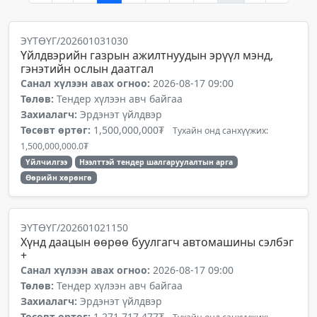
ЭҮТӨҮГ/202601031030
Үйлдвэрийн газрын ажилтнуудын эрүүл мэнд,
гэнэтийн ослын даатгал
Санал хүлээн авах огноо:
2026-08-17 09:00
Төлөв:
Тендер хүлээн авч байгаа
Захиалагч:
Эрдэнэт үйлдвэр
Төсөвт өртөг:
1,500,000,000₮
Тухайн онд санхүүжих:
1,500,000,000.0₮
Үйлчилгээ
Нээлттэй тендер шалгаруулалтын арга
Өөрийн хөрөнгө
ЭҮТӨҮГ/202601021150
Хүнд даацын өөрөө буулгагч автомашины сэлбэг
+
Санал хүлээн авах огноо:
2026-08-17 09:00
Төлөв:
Тендер хүлээн авч байгаа
Захиалагч:
Эрдэнэт үйлдвэр
Төсөвт өртөг:
1,271,717,477₮