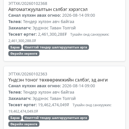
ЭТТХК/20260102368
Автоматжуулалтын сэлбэг хэрэгсэл
Санал хүлээн авах огноо:
2026-08-14 09:00
Төлөв:
Тендер хүлээн авч байгаа
Захиалагч:
Эрдэнэс Таван Толгой
Төсөвт өртөг:
2,461,300,288₮
Тухайн онд санхүүжих:
2,461,300,288.0₮
Бараа
Нээлттэй тендер шалгаруулалтын арга
Өөрийн хөрөнгө
ЭТТХК/20260102363
Үндсэн тоног төхөөрөмжийн сэлбэг, эд анги
Санал хүлээн авах огноо:
2026-08-14 09:00
Төлөв:
Тендер хүлээн авч байгаа
Захиалагч:
Эрдэнэс Таван Толгой
Төсөвт өртөг:
19,462,474,049₮
Тухайн онд санхүүжих:
19,462,474,049.0₮
Бараа
Нээлттэй тендер шалгаруулалтын арга
Өөрийн хөрөнгө