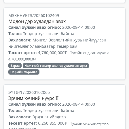
МЗХННУБТЗ/20260102409
Модон дэр худалдан авах
Санал хүлээн авах огноо:
2026-08-14 09:00
Төлөв:
Тендер хүлээн авч байгаа
Захиалагч:
Монгол Зөвлөлтийн хувь нийлүүлсэн
нийгэмлэг Улаанбаатар төмөр зам
Төсөвт өртөг:
4,760,000,000₮
Тухайн онд санхүүжих:
4,760,000,000.0₮
Бараа
Нээлттэй тендер шалгаруулалтын арга
Өөрийн хөрөнгө
ЭҮТӨҮГ/20260102065
Эрчим хүчний нүүрс II
Санал хүлээн авах огноо:
2026-08-14 09:00
Төлөв:
Тендер хүлээн авч байгаа
Захиалагч:
Эрдэнэт үйлдвэр
Төсөвт өртөг:
6,260,855,000₮
Тухайн онд санхүүжих: