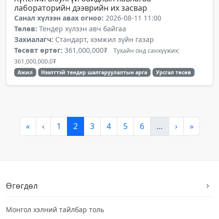
лабораторийн дээврийн их засвар
Санал хүлээн авах огноо:
2026-08-11 11:00
Төлөв:
Тендер хүлээн авч байгаа
Захиалагч:
Стандарт, хэмжил зүйн газар
Төсөвт өртөг:
361,000,000₮
Тухайн онд санхүүжих:
361,000,000.0₮
Ажил
Нээлттэй тендер шалгаруулалтын арга
Урсгал төсөв
«
‹
1
2
3
4
5
6
…
›
»
Өгөгдөл
Монгол хэлний тайлбар толь