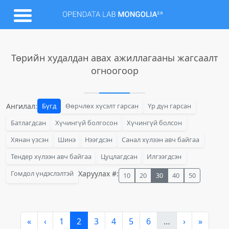
Төрийн худалдан авах ажиллагааны жагсаалт
огноогоор
Ангилал:
Бүгд
Өөрчлөх хүсэлт гарсан
Үр дүн гарсан
Батлагдсан
Хүчингүй болгосон
Хүчингүй болсон
Хянан үзсэн
Шинэ
Нээгдсэн
Санал хүлээн авч байгаа
Тендер хүлээн авч байгаа
Цуцлагдсан
Илгээгдсэн
Гомдол үндэслэлтэй
Харуулах #:
10
20
30
40
50
«
‹
1
2
3
4
5
6
…
›
»