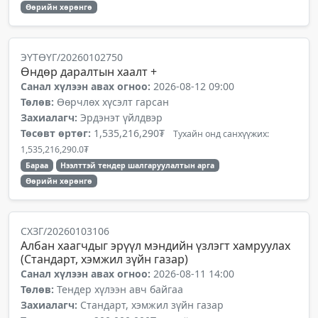
Өөрийн хөрөнгө
ЭҮТӨҮГ/20260102750
Өндөр даралтын хаалт +
Санал хүлээн авах огноо:
2026-08-12 09:00
Төлөв:
Өөрчлөх хүсэлт гарсан
Захиалагч:
Эрдэнэт үйлдвэр
Төсөвт өртөг:
1,535,216,290₮
Тухайн онд санхүүжих:
1,535,216,290.0₮
Бараа
Нээлттэй тендер шалгаруулалтын арга
Өөрийн хөрөнгө
СХЗГ/20260103106
Албан хаагчдыг эрүүл мэндийн үзлэгт хамруулах
(Стандарт, хэмжил зүйн газар)
Санал хүлээн авах огноо:
2026-08-11 14:00
Төлөв:
Тендер хүлээн авч байгаа
Захиалагч:
Стандарт, хэмжил зүйн газар