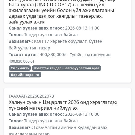
бага хурал (UNCCD COP17)-ын үеийн үйл
ажиллагааны үеийн болон үйл ажиллагааны
дараах үлдэгдэл хог хаягдлыг тээвэрлэх,
зайлуулах ажил
Санал хүлээн авах огноо:
2026-08-13 11:00
Төлөв:
Тендер хүлээн авч байгаа
Захиалагч:
КОП 17 хөрөнгө оруулалт, бүтээн
байгуулалтын газар
Төсөвт өртөг:
400,830,000₮
Тухайн онд санхүүжих:
400,830,000.0₮
Үйлчилгээ
Нээлттэй тендер шалгаруулалтын арга
Өөрийн хөрөнгө
ГААХААГ/20260202073
Халиун сумын Цэцэрлэгт 2026 онд хэрэглэгдэх
хүнсний материал нийлүүлэх
Санал хүлээн авах огноо:
2026-08-13 10:00
Төлөв:
Тендер хүлээн авч байгаа
Захиалагч:
Говь-Алтай аймгийн Худалдан авах
ажиллагааны газар