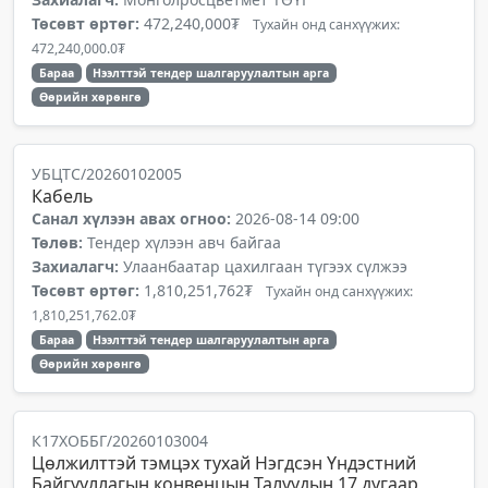
Төсөвт өртөг:
472,240,000₮
Тухайн онд санхүүжих:
472,240,000.0₮
Бараа
Нээлттэй тендер шалгаруулалтын арга
Өөрийн хөрөнгө
УБЦТС/20260102005
Кабель
Санал хүлээн авах огноо:
2026-08-14 09:00
Төлөв:
Тендер хүлээн авч байгаа
Захиалагч:
Улаанбаатар цахилгаан түгээх сүлжээ
Төсөвт өртөг:
1,810,251,762₮
Тухайн онд санхүүжих:
1,810,251,762.0₮
Бараа
Нээлттэй тендер шалгаруулалтын арга
Өөрийн хөрөнгө
К17ХОББГ/20260103004
Цөлжилттэй тэмцэх тухай Нэгдсэн Үндэстний
Байгууллагын конвенцын Талуудын 17 дугаар