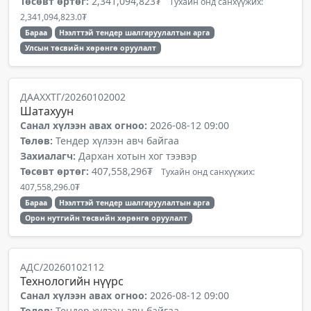
Төсөвт өртөг:
2,341,094,823₮
Тухайн онд санхүүжих:
2,341,094,823.0₮
Бараа
Нээлттэй тендер шалгаруулалтын арга
Улсын төсвийн хөрөнгө оруулалт
ДААХХТГ/20260102002
Шатахуун
Санал хүлээн авах огноо:
2026-08-12 09:00
Төлөв:
Тендер хүлээн авч байгаа
Захиалагч:
Дархан хотын хог тээвэр
Төсөвт өртөг:
407,558,296₮
Тухайн онд санхүүжих:
407,558,296.0₮
Бараа
Нээлттэй тендер шалгаруулалтын арга
Орон нутгийн төсвийн хөрөнгө оруулалт
АДС/20260102112
Технологийн нүүрс
Санал хүлээн авах огноо:
2026-08-12 09:00
Төлөв:
Тендер хүлээн авч байгаа