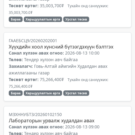
Төсөвт өртөг:
35,003,700₮
Тухайн онд санхүүжих:
35,003,700.0₮
Бараа
Харьцуулалтын арга
Урсгал төсөв
ГААЕБСЦ9/20260202001
Хүүхдийн хоол хүнсний бүтээгдэхүүн бэлтгэх
Санал хүлээн авах огноо:
2026-08-13 10:00
Төлөв:
Тендер хүлээн авч байгаа
Захиалагч:
Говь-Алтай аймгийн Худалдан авах
ажиллагааны газар
Төсөвт өртөг:
75,266,400₮
Тухайн онд санхүүжих:
75,266,400.0₮
Бараа
Харьцуулалтын арга
Урсгал төсөв
МЗХННУБТЗ/20260102150
Лабораторын урвалж худалдан авах
Санал хүлээн авах огноо:
2026-08-13 09:00
Төлөв:
Тендер хүлээн авч байгаа