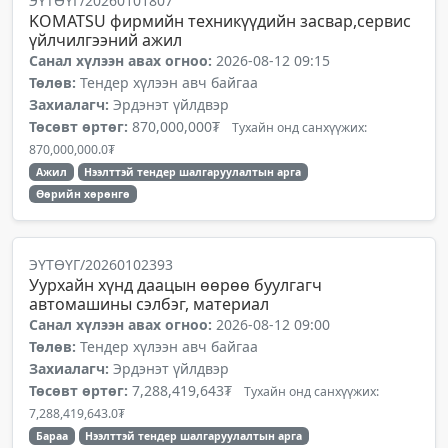
ЭҮТӨҮГ/20260101807
KOMATSU фирмийн техникүүдийн засвар,сервис
үйлчилгээний ажил
Санал хүлээн авах огноо:
2026-08-12 09:15
Төлөв:
Тендер хүлээн авч байгаа
Захиалагч:
Эрдэнэт үйлдвэр
Төсөвт өртөг:
870,000,000₮
Тухайн онд санхүүжих:
870,000,000.0₮
Ажил
Нээлттэй тендер шалгаруулалтын арга
Өөрийн хөрөнгө
ЭҮТӨҮГ/20260102393
Уурхайн хүнд даацын өөрөө буулгагч
автомашины сэлбэг, материал
Санал хүлээн авах огноо:
2026-08-12 09:00
Төлөв:
Тендер хүлээн авч байгаа
Захиалагч:
Эрдэнэт үйлдвэр
Төсөвт өртөг:
7,288,419,643₮
Тухайн онд санхүүжих:
7,288,419,643.0₮
Бараа
Нээлттэй тендер шалгаруулалтын арга