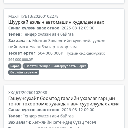
МЗХННУБТЗ/20260102278
Шуурхай ажлын автомашин худалдан авах
Санал хүлээн авах огноо:
2026-08-12 09:00
Төлөв:
Тендер хүлээн авч байгаа
Захиалагч:
Монгол Зөвлөлтийн хувь нийлүүлсэн
нийгэмлэг Улаанбаатар төмөр зам
Төсөвт өртөг:
564,000,000₮
Тухайн онд санхүүжих:
564,000,000.0₮
Бараа
Нээлттэй тендер шалгаруулалтын арга
Өөрийн хөрөнгө
ХХДБТ/20260102038
Гашуунсухайт боомтод гаалийн ухаалаг гарцын
тоног төхөөрөмж худалдан авч суурилуулах ажил
Санал хүлээн авах огноо:
2026-08-12 09:00
Төлөв:
Тендер хүлээн авч байгаа
Захиалагч:
Хөгжлийн хөтөч-дэд бүтэц төсөл