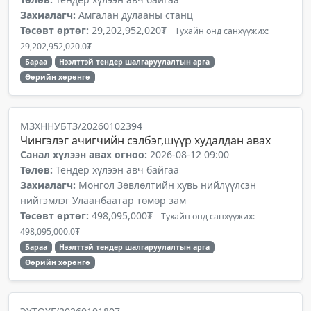
Захиалагч:
Амгалан дулааны станц
Төсөвт өртөг:
29,202,952,020₮
Тухайн онд санхүүжих:
29,202,952,020.0₮
Бараа
Нээлттэй тендер шалгаруулалтын арга
Өөрийн хөрөнгө
МЗХННУБТЗ/20260102394
Чингэлэг ачигчийн сэлбэг,шүүр худалдан авах
Санал хүлээн авах огноо:
2026-08-12 09:00
Төлөв:
Тендер хүлээн авч байгаа
Захиалагч:
Монгол Зөвлөлтийн хувь нийлүүлсэн
нийгэмлэг Улаанбаатар төмөр зам
Төсөвт өртөг:
498,095,000₮
Тухайн онд санхүүжих:
498,095,000.0₮
Бараа
Нээлттэй тендер шалгаруулалтын арга
Өөрийн хөрөнгө