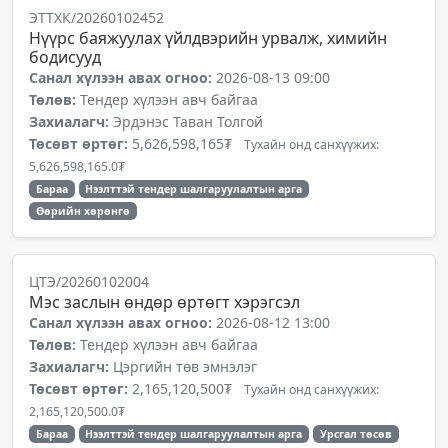
ЭТТХК/20260102452
Нүүрс баяжуулах үйлдвэрийн урвалж, химийн
бодисууд
Санал хүлээн авах огноо:
2026-08-13 09:00
Төлөв:
Тендер хүлээн авч байгаа
Захиалагч:
Эрдэнэс Таван Толгой
Төсөвт өртөг:
5,626,598,165₮
Тухайн онд санхүүжих:
5,626,598,165.0₮
Бараа
Нээлттэй тендер шалгаруулалтын арга
Өөрийн хөрөнгө
ЦТЭ/20260102004
Мэс заслын өндөр өртөгт хэрэгсэл
Санал хүлээн авах огноо:
2026-08-12 13:00
Төлөв:
Тендер хүлээн авч байгаа
Захиалагч:
Цэргийн төв эмнэлэг
Төсөвт өртөг:
2,165,120,500₮
Тухайн онд санхүүжих:
2,165,120,500.0₮
Бараа
Нээлттэй тендер шалгаруулалтын арга
Урсгал төсөв