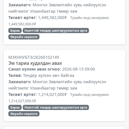
Захиалагч:
Монгол Зөвлөлтийн хувь нийлүүлсэн
нийгэмлэг Улаанбаатар төмөр зам
Төсөвт өртөг:
1,449,582,000₮
Тухайн онд санхүүжих:
1,449,582,000.0₮
Бараа
Нээлттэй тендер шалгаруулалтын арга
Өөрийн хөрөнгө
МЗХННУБТЗ/20260102149
Эм тариа худалдан авах
Санал хүлээн авах огноо:
2026-08-13 09:00
Төлөв:
Тендер хүлээн авч байгаа
Захиалагч:
Монгол Зөвлөлтийн хувь нийлүүлсэн
нийгэмлэг Улаанбаатар төмөр зам
Төсөвт өртөг:
1,214,027,000₮
Тухайн онд санхүүжих:
1,214,027,000.0₮
Бараа
Нээлттэй тендер шалгаруулалтын арга
Өөрийн хөрөнгө