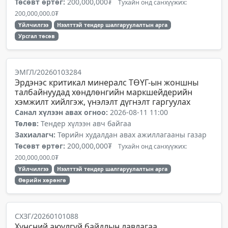
Төсөвт өртөг:
200,000,000₮
Тухайн онд санхүүжих:
200,000,000.0₮
Үйлчилгээ
Нээлттэй тендер шалгаруулалтын арга
Урсгал төсөв
ЭМГЛ/20260103284
Эрдэнэс критикал минералс ТӨҮГ-ын жоншны
талбайнуудад хөндлөнгийн маркшейдерийн
хэмжилт хийлгэж, үнэлэлт дүгнэлт гаргуулах
Санал хүлээн авах огноо:
2026-08-11 11:00
Төлөв:
Тендер хүлээн авч байгаа
Захиалагч:
Төрийн худалдан авах ажиллагааны газар
Төсөвт өртөг:
200,000,000₮
Тухайн онд санхүүжих:
200,000,000.0₮
Үйлчилгээ
Нээлттэй тендер шалгаруулалтын арга
Өөрийн хөрөнгө
СХЗГ/20260101088
Хүнсний аюулгүй байдлын лавлагаа