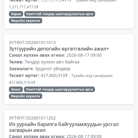
Тухайн онд санхүүжих:
1,271,717,477.0₮
Бараа
Нээлттэй тендер шалгаруулалтын арга
Өөрийн хөрөнгө
ЭҮТӨҮГ/202601011013
Зүтгүүрийн депогийн өргөтгөлийн ажил+
Санал хүлээн авах огноо:
2026-08-17 09:00
Төлөв:
Тендер хүлээн авч байгаа
Захиалагч:
Эрдэнэт үйлдвэр
Төсөвт өртөг:
427,800,510₮
Тухайн онд санхүүжих:
427,800,510.0₮
Ажил
Нээлттэй тендер шалгаруулалтын арга
Өөрийн хөрөнгө
ЭҮТӨҮГ/202601011202
Ил уурхайн барилга байгууламжуудын урсгал
засварын ажил
Санал хүлээн авах огноо:
2026-08-17 09:00