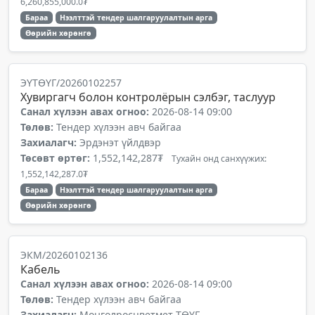
6,260,855,000.0₮
Бараа
Нээлттэй тендер шалгаруулалтын арга
Өөрийн хөрөнгө
ЭҮТӨҮГ/20260102257
Хувиргагч болон контролёрын сэлбэг, таслуур
Санал хүлээн авах огноо:
2026-08-14 09:00
Төлөв:
Тендер хүлээн авч байгаа
Захиалагч:
Эрдэнэт үйлдвэр
Төсөвт өртөг:
1,552,142,287₮
Тухайн онд санхүүжих:
1,552,142,287.0₮
Бараа
Нээлттэй тендер шалгаруулалтын арга
Өөрийн хөрөнгө
ЭКМ/20260102136
Кабель
Санал хүлээн авах огноо:
2026-08-14 09:00
Төлөв:
Тендер хүлээн авч байгаа
Захиалагч:
Монголросцветмет ТӨҮГ