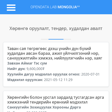
Хөрөнгө оруулалт, тендер, худалдан авалт
Таван сая төгрөгөөс дээш үнийн дүн бүхий
худалдан авсан бараа, ажил үйлчилгээний нэр,
санхүүжилтийн хэмжээ, нийлүүлэгчийн нэр, хаяг
Завхан Аймаг Тэс сум
Нийт дүн:
9,600,000₮
Хуулийн дагуу мэдээлэл оруулах огноо:
2020-07-01
Мэдээлэл оруулсан:
2021-05-12 11:29
Хөрөнгийн болон урсгал зардалд тусгагдсан арга
хэмжээний тендерийн ерөнхий мэдээлэл
Санхүүгийн Зохицуулах Хорооны Дарга