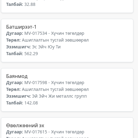
Талбай:
32.88
Батширээт-1
Дугаар:
MV-017534 - Хүчин төгөлдөр
Төрөл:
Ашиглалтын тусгай зөвшөөрөл
Эзэмшигч:
Эс Эйч Юу Ти
Талбай:
562.29
Баянмод
Дугаар:
MV-017598 - Хүчин төгөлдөр
Төрөл:
Ашиглалтын тусгай зөвшөөрөл
Эзэмшигч:
Эй Эйч Жи металлс групп
Талбай:
142.08
Өвөлжөөний эх
Дугаар:
MV-017615 - Хүчин төгөлдөр