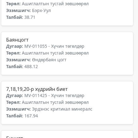
Төрөл:
Ашиглалтын тусгай зөвшөөрөл
Эзэмшигч:
Бэрх-Уул
Талбай:
38.71
Баянцогт
Дугаар:
MV-011055 - Хүчин төгөлдөр
Төрөл:
Ашиглалтын тусгай зөвшөөрөл
Эзэмшигч:
Өндөрбаян цогт
Талбай:
488.12
7,18,19,20-р хүдрийн биет
Дугаар:
MV-011425 - Хүчин төгөлдөр
Төрөл:
Ашиглалтын тусгай зөвшөөрөл
Эзэмшигч:
Эрдэнэс критикал минералс
Талбай:
167.94