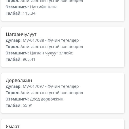
Төрөл:
Ашиглалтын тусгай зөвшөөрөл
Эзэмшигч:
Нутгийн мана
Талбай:
115.34
Цагаанчулуут
Дугаар:
MV-017088 - Хүчин төгөлдөр
Төрөл:
Ашиглалтын тусгай зөвшөөрөл
Эзэмшигч:
Цагаан чулуут эллойс
Талбай:
965.41
Дөрвөлжин
Дугаар:
MV-017097 - Хүчин төгөлдөр
Төрөл:
Ашиглалтын тусгай зөвшөөрөл
Эзэмшигч:
Доод дөрвөлжин
Талбай:
55.91
Ямаат