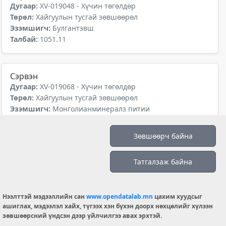
Дугаар:
XV-019048 - Хүчин төгөлдөр
Төрөл:
Хайгуулын тусгай зөвшөөрөл
Эзэмшигч:
Булгантэвш
Талбай:
1051.11
Сэрвэн
Дугаар:
XV-019068 - Хүчин төгөлдөр
Төрөл:
Хайгуулын тусгай зөвшөөрөл
Эзэмшигч:
Монголианминералз питии
Талбай:
718.13
Зөвшөөрч байна
Далан хар уул
Татгалзаж байна
Дугаар:
XV-019069 - Хүчин төгөлдөр
Төрөл:
Хайгуулын тусгай зөвшөөрөл
Эзэмшигч:
Баян ундрал эрдэс групп
Нээлттэй мэдээллийн сан
www.opendatalab.mn
цахим хуудсыг
Талбай:
15116.41
ашиглах, мэдээлэл хайх, түгээх хэн бүхэн доорх нөхцөлийг хүлээн
зөвшөөрсний үндсэн дээр үйлчилгээ авах эрхтэй.