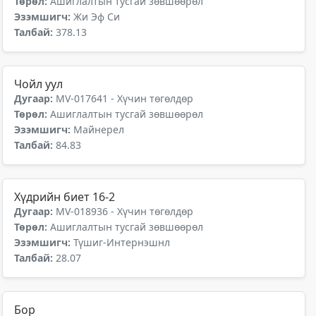
Төрөл:
Ашиглалтын тусгай зөвшөөрөл
Эзэмшигч:
Жи Эф Си
Талбай:
378.13
Чойл уул
Дугаар:
MV-017641 - Хүчин төгөлдөр
Төрөл:
Ашиглалтын тусгай зөвшөөрөл
Эзэмшигч:
Майнерел
Талбай:
84.83
Хүдрийн биет 16-2
Дугаар:
MV-018936 - Хүчин төгөлдөр
Төрөл:
Ашиглалтын тусгай зөвшөөрөл
Эзэмшигч:
Түшиг-Интернэшнл
Талбай:
28.07
Бор