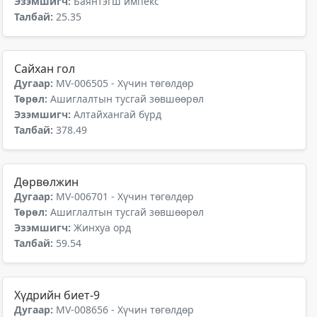
Эзэмшигч:
Баянтэгш импекс
Талбай:
25.35
Сайхан гол
Дугаар:
MV-006505 - Хүчин төгөлдөр
Төрөл:
Ашиглалтын тусгай зөвшөөрөл
Эзэмшигч:
Алтайхангай бүрд
Талбай:
378.49
Дөрвөлжин
Дугаар:
MV-006701 - Хүчин төгөлдөр
Төрөл:
Ашиглалтын тусгай зөвшөөрөл
Эзэмшигч:
Жинхуа орд
Талбай:
59.54
Хүдрийн биет-9
Дугаар:
MV-008656 - Хүчин төгөлдөр