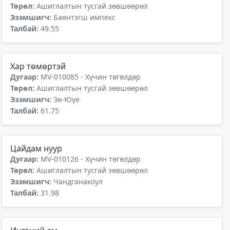
Төрөл:
Ашиглалтын тусгай зөвшөөрөл
Эзэмшигч:
Баянтэгш импекс
Талбай:
49.55
Хар төмөртэй
Дугаар:
MV-010085 - Хүчин төгөлдөр
Төрөл:
Ашиглалтын тусгай зөвшөөрөл
Эзэмшигч:
Зө-Юүе
Талбай:
61.75
Цайдам нуур
Дугаар:
MV-010126 - Хүчин төгөлдөр
Төрөл:
Ашиглалтын тусгай зөвшөөрөл
Эзэмшигч:
Чандганакоул
Талбай:
31.98