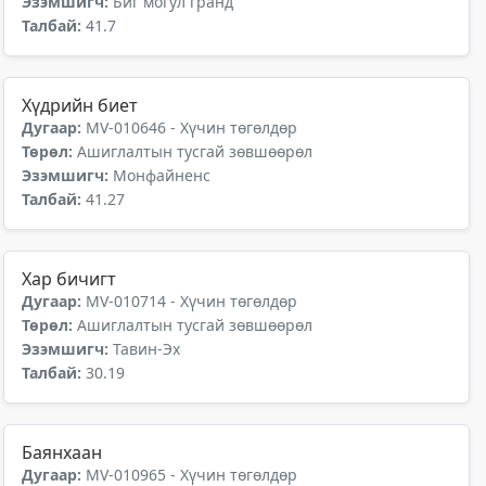
Эзэмшигч:
Биг могул гранд
Талбай:
41.7
Хүдрийн биет
Дугаар:
MV-010646 - Хүчин төгөлдөр
Төрөл:
Ашиглалтын тусгай зөвшөөрөл
Эзэмшигч:
Монфайненс
Талбай:
41.27
Хар бичигт
Дугаар:
MV-010714 - Хүчин төгөлдөр
Төрөл:
Ашиглалтын тусгай зөвшөөрөл
Эзэмшигч:
Тавин-Эх
Талбай:
30.19
Баянхаан
Дугаар:
MV-010965 - Хүчин төгөлдөр