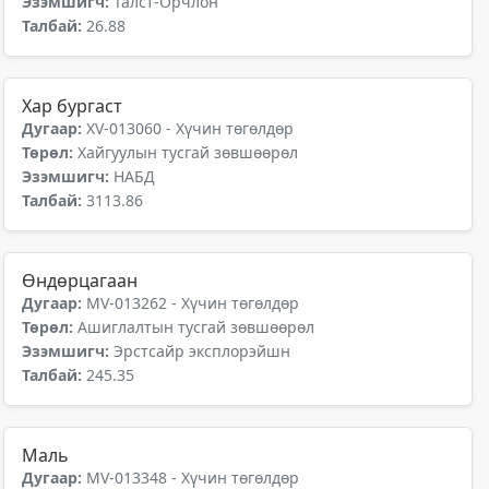
Эзэмшигч:
Талст-Орчлон
Талбай:
26.88
Хар бургаст
Дугаар:
XV-013060 - Хүчин төгөлдөр
Төрөл:
Хайгуулын тусгай зөвшөөрөл
Эзэмшигч:
НАБД
Талбай:
3113.86
Өндөрцагаан
Дугаар:
MV-013262 - Хүчин төгөлдөр
Төрөл:
Ашиглалтын тусгай зөвшөөрөл
Эзэмшигч:
Эрстсайр эксплорэйшн
Талбай:
245.35
Маль
Дугаар:
MV-013348 - Хүчин төгөлдөр