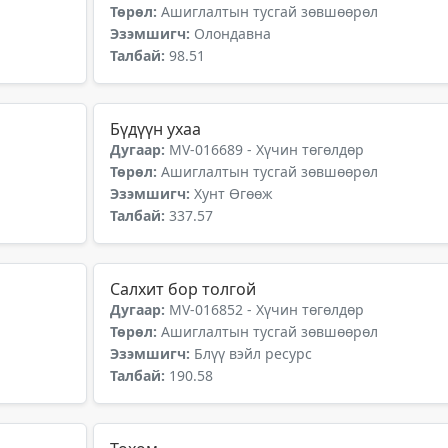
Төрөл:
Ашиглалтын тусгай зөвшөөрөл
Эзэмшигч:
Олондавна
Талбай:
98.51
Бүдүүн ухаа
Дугаар:
MV-016689 - Хүчин төгөлдөр
Төрөл:
Ашиглалтын тусгай зөвшөөрөл
Эзэмшигч:
Хунт Өгөөж
Талбай:
337.57
Салхит бор толгой
Дугаар:
MV-016852 - Хүчин төгөлдөр
Төрөл:
Ашиглалтын тусгай зөвшөөрөл
Эзэмшигч:
Блүү вэйл ресурс
Талбай:
190.58