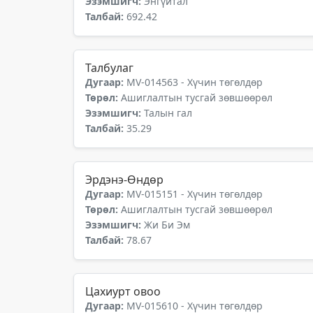
Эзэмшигч:
Энгүйтал
Талбай:
692.42
Талбулаг
Дугаар:
MV-014563 - Хүчин төгөлдөр
Төрөл:
Ашиглалтын тусгай зөвшөөрөл
Эзэмшигч:
Талын гал
Талбай:
35.29
Эрдэнэ-Өндөр
Дугаар:
MV-015151 - Хүчин төгөлдөр
Төрөл:
Ашиглалтын тусгай зөвшөөрөл
Эзэмшигч:
Жи Би Эм
Талбай:
78.67
Цахиурт овоо
Дугаар:
MV-015610 - Хүчин төгөлдөр