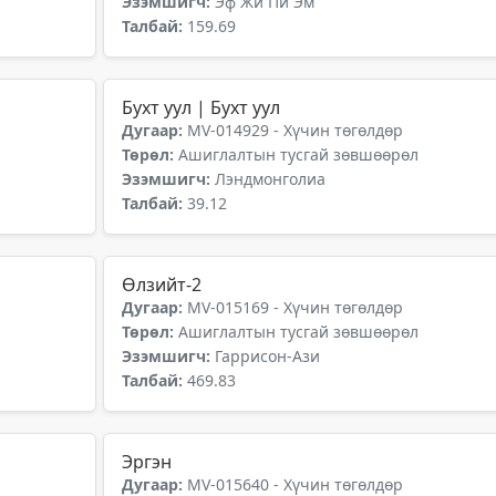
Эзэмшигч:
Эф Жи Пи Эм
Талбай:
159.69
Бухт уул | Бухт уул
Дугаар:
MV-014929 - Хүчин төгөлдөр
Төрөл:
Ашиглалтын тусгай зөвшөөрөл
Эзэмшигч:
Лэндмонголиа
Талбай:
39.12
Өлзийт-2
Дугаар:
MV-015169 - Хүчин төгөлдөр
Төрөл:
Ашиглалтын тусгай зөвшөөрөл
Эзэмшигч:
Гаррисон-Ази
Талбай:
469.83
Эргэн
Дугаар:
MV-015640 - Хүчин төгөлдөр