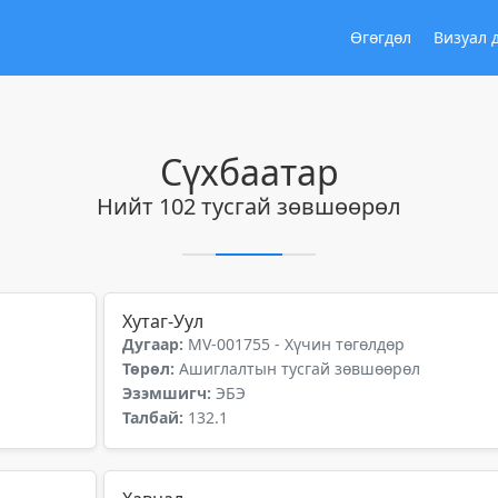
Өгөгдөл
Визуал 
Сүхбаатар
Нийт 102 тусгай зөвшөөрөл
Хутаг-Уул
Дугаар:
MV-001755 - Хүчин төгөлдөр
Төрөл:
Ашиглалтын тусгай зөвшөөрөл
Эзэмшигч:
ЭБЭ
Талбай:
132.1