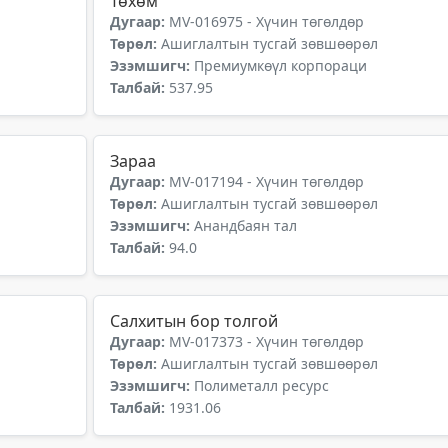
Төхөм
Дугаар:
MV-016975 - Хүчин төгөлдөр
Төрөл:
Ашиглалтын тусгай зөвшөөрөл
Эзэмшигч:
Премиумкөүл корпораци
Талбай:
537.95
Зараа
Дугаар:
MV-017194 - Хүчин төгөлдөр
Төрөл:
Ашиглалтын тусгай зөвшөөрөл
Эзэмшигч:
Анандбаян тал
Талбай:
94.0
Салхитын бор толгой
Дугаар:
MV-017373 - Хүчин төгөлдөр
Төрөл:
Ашиглалтын тусгай зөвшөөрөл
Эзэмшигч:
Полиметалл ресурс
Талбай:
1931.06