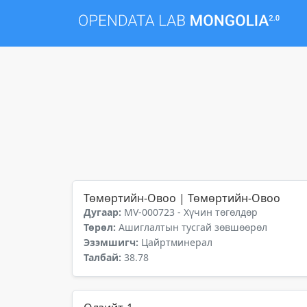
Төмөртийн-Овоо | Төмөртийн-Овоо
Дугаар:
MV-000723 - Хүчин төгөлдөр
Төрөл:
Ашиглалтын тусгай зөвшөөрөл
Эзэмшигч:
Цайртминерал
Талбай:
38.78