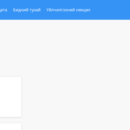
дата
Бидний тухай
Үйлчилгээний нөхцөл