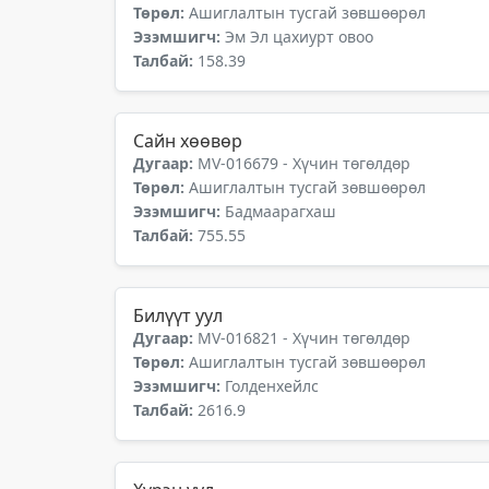
Төрөл:
Ашиглалтын тусгай зөвшөөрөл
Эзэмшигч:
Эм Эл цахиурт овоо
Талбай:
158.39
Сайн хөөвөр
Дугаар:
MV-016679 - Хүчин төгөлдөр
Төрөл:
Ашиглалтын тусгай зөвшөөрөл
Эзэмшигч:
Бадмаарагхаш
Талбай:
755.55
Билүүт уул
Дугаар:
MV-016821 - Хүчин төгөлдөр
Төрөл:
Ашиглалтын тусгай зөвшөөрөл
Эзэмшигч:
Голденхейлс
Талбай:
2616.9