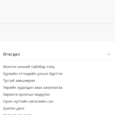
Өгөгдөл
Монгол хэлний тайлбар толь
Хуулийн этгээдийн улсын бүртгэл
Тусгай зөвшөөрөл
Төрийн худалдан авах ажиллагаа
Хөрөнгө орлогын мэдүүлэг
Орон нутгийн хөгжлийн сан
Шилэн данс