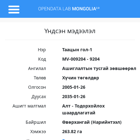
Үндсэн мэдээлэл
Нэр
Таацын гол-1
Код
MV-009204 - 9204
Ангилал
Ашиглалтын тусгай зөвшөөрөл
Төлөв
Хүчин төгөлдөр
Олгосон
2005-01-26
Дуусах
2035-01-26
Ашигт малтмал
Алт - Тодорхойлох
шаардлагатай
Байршил
Өвөрхангай (Нарийнтээл)
Хэмжээ
263.82 га