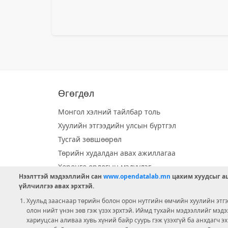
Өгөгдөл
Монгол хэлний тайлбар толь
Хуулийн этгээдийн улсын бүртгэл
Тусгай зөвшөөрөл
Төрийн худалдан авах ажиллагаа
Хөрөнгө орлогын мэдүүлэг
Нээлттэй мэдээллийн сан
www.opendatalab.mn
цахим хуудсыг аш
Орон нутгийн хөгжлийн сан
үйлчилгээ авах эрхтэй.
Шилэн данс
Хуульд зааснаар төрийн болон орон нутгийн өмчийн хуулийн этгээ
Ээлжит сонгууль
олон нийт үнэн зөв гэж үзэх эрхтэй. Иймд тухайн мэдээллийг мэд
хариуцсан аливаа хувь хүний байр суурь гэж үзэхгүй ба анхдагч э
Ашигт малтмал тусгай зөвшөөрөл