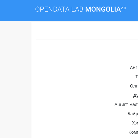
Анг
Олг
Д
Ашигт мал
Бай
Хэ
Ком