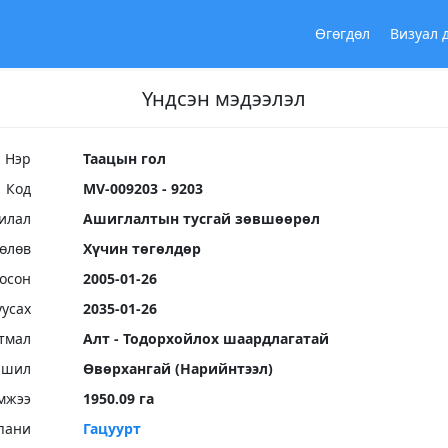
Өгөгдөл
Визуал 
Үндсэн мэдээлэл
Нэр
Таацын гол
Код
MV-009203 - 9203
илал
Ашиглалтын тусгай зөвшөөрөл
Төлөв
Хүчин төгөлдөр
осон
2005-01-26
уусах
2035-01-26
тмал
Алт - Тодорхойлох шаардлагатай
ршил
Өвөрхангай (Нарийнтээл)
мжээ
1950.09 га
пани
Гацуурт