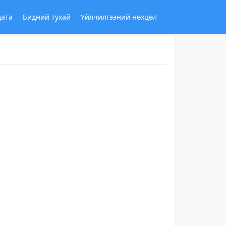
дата
Бидний тухай
Үйлчилгээний нөхцөл