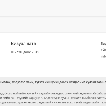
Визуал дата
Би
Үй
Шилэн данс 2019
in
иглах, мэдээлэл хайх, түгээх хэн бүхэн доорх нөхцөлийг хүлээн зөвш
д, бусад нийтийн эрх зүйн хуулийн этгээдээс олон нийтэд нээлттэй байрш
ээллийн сан, түүнийг хариуцагч Бодлогод залуусын хяналт ТББ болон сист
х сурвалжаас хүлээн авсан мэдээллийн үнэн зөв эсэх, тухай мэдээллийн тал