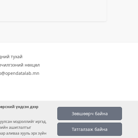
дний тухай
лчилгээний нөхцөл
fo@opendatalab.mn
өөрсний үндсэн дээр
Зөвшөөрч байна
уулсан мэдээллийг иргэд,
емийн ашиглалтыг
Татгалзаж байна
аар аливаа хууль эрх зүйн