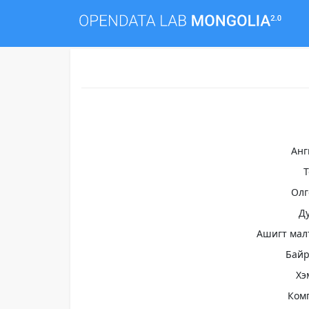
Анг
Олг
Д
Ашигт мал
Бай
Хэ
Ком