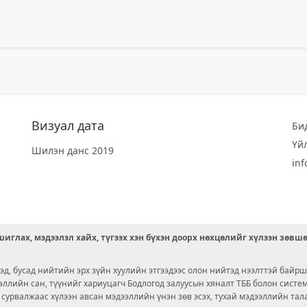
Визуал дата
Би
Үй
Шилэн данс 2019
in
иглах, мэдээлэл хайх, түгээх хэн бүхэн доорх нөхцөлийг хүлээн зөвш
д, бусад нийтийн эрх зүйн хуулийн этгээдээс олон нийтэд нээлттэй байрш
ээллийн сан, түүнийг хариуцагч Бодлогод залуусын хяналт ТББ болон сист
х сурвалжаас хүлээн авсан мэдээллийн үнэн зөв эсэх, тухай мэдээллийн тал