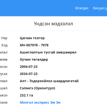
Өгөгдөл
Визуал 
Үндсэн мэдээлэл
Нэр
Цагаан гозгор
Код
MV-007978 - 7978
илал
Ашиглалтын тусгай зөвшөөрөл
Төлөв
Хүчин төгөлдөр
осон
2004-07-23
уусах
2034-07-23
тмал
Алт - Тодорхойлох шаардлагатай
ршил
Сэлэнгэ (Орхонтуул)
мжээ
232.1 га
пани
Монгол экспресс Эм Эн