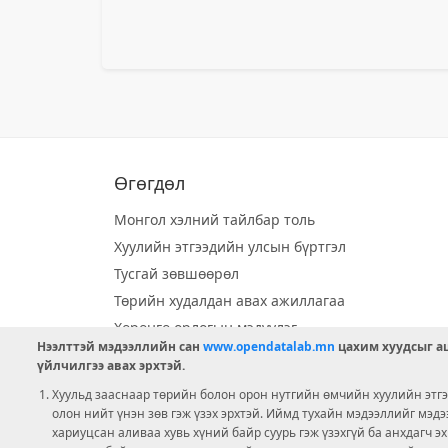
Өгөгдөл
Монгол хэлний тайлбар толь
Хуулийн этгээдийн улсын бүртгэл
Тусгай зөвшөөрөл
Төрийн худалдан авах ажиллагаа
Хөрөнгө орлогын мэдүүлэг
Нээлттэй мэдээллийн сан
www.opendatalab.mn
цахим хуудсыг аш
Орон нутгийн хөгжлийн сан
үйлчилгээ авах эрхтэй.
Шилэн данс
Хуульд зааснаар төрийн болон орон нутгийн өмчийн хуулийн этгээ
Ээлжит сонгууль
олон нийт үнэн зөв гэж үзэх эрхтэй. Иймд тухайн мэдээллийг мэд
хариуцсан аливаа хувь хүний байр суурь гэж үзэхгүй ба анхдагч э
Ашигт малтмал тусгай зөвшөөрөл