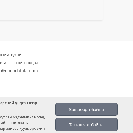
дний тухай
лчилгээний нөхцөл
fo@opendatalab.mn
өөрсний үндсэн дээр
Зөвшөөрч байна
уулсан мэдээллийг иргэд,
емийн ашиглалтыг
Татгалзаж байна
аар аливаа хууль эрх зүйн