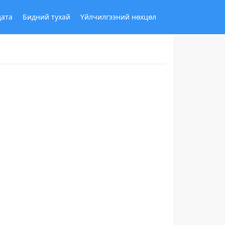
дата
Бидний тухай
Үйлчилгээний нөхцөл