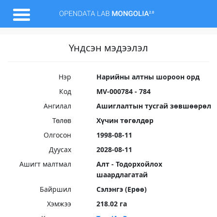
Үндсэн мэдээлэл
Нэр
Нарийны алтны шороон орд
Код
MV-000784 - 784
Ангилал
Ашиглалтын тусгай зөвшөөрөл
Төлөв
Хүчин төгөлдөр
Олгосон
1998-08-11
Дуусах
2028-08-11
Ашигт малтмал
Алт - Тодорхойлох
шаардлагатай
Байршил
Сэлэнгэ (Ерөө)
Хэмжээ
218.02 га