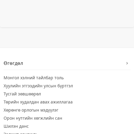
Өгөгдөл
Монгол хэлний тайлбар толь
Хуулийн этгээдийн улсын бүртгэл
Тусгай зөвшөөрөл
Төрийн худалдан авах ажиллагаа
Хөрөнгө орлогын мэдүүлэг
Орон нутгийн хөгжлийн сан
Шилэн данс