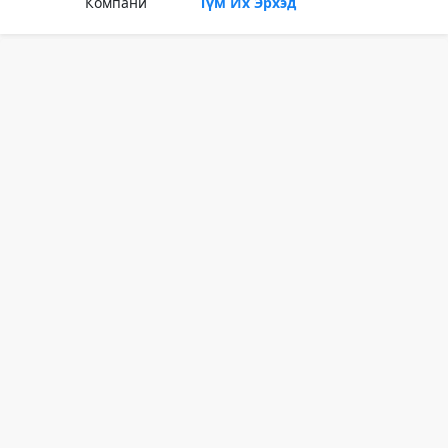
Компани
Түм Их Эрхэд