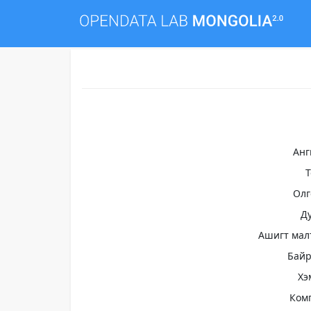
Анг
Олг
Д
Ашигт мал
Бай
Хэ
Ком