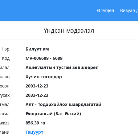
Өгөгдөл
Визуал 
Үндсэн мэдээлэл
Нэр
Билүүт ам
Код
MV-006689 - 6689
илал
Ашиглалтын тусгай зөвшөөрөл
Төлөв
Хүчин төгөлдөр
осон
2003-12-23
уусах
2033-12-23
тмал
Алт - Тодорхойлох шаардлагатай
ршил
Өвөрхангай (Бат-Өлзий)
мжээ
856.39 га
пани
Гацуурт