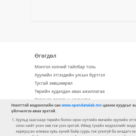
Өгөгдөл
Монгол хэлний тайлбар толь
Хуулийн этгээдийн улсын бүртгэл
Тусгай зөвшөөрөл
Төрийн худалдан авах ажиллагаа
Хөрөнгө орлогын мэдүүлэг
Нээлттэй мэдээллийн сан
www.opendatalab.mn
цахим хуудсыг аш
Орон нутгийн хөгжлийн сан
үйлчилгээ авах эрхтэй.
Шилэн данс
Хуульд зааснаар төрийн болон орон нутгийн өмчийн хуулийн этгээ
Ээлжит сонгууль
олон нийт үнэн зөв гэж үзэх эрхтэй. Иймд тухайн мэдээллийг мэд
хариуцсан аливаа хувь хүний байр суурь гэж үзэхгүй ба анхдагч э
Ашигт малтмал тусгай зөвшөөрөл