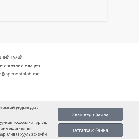
дний тухай
лчилгээний нөхцөл
fo@opendatalab.mn
өөрсний үндсэн дээр
Зөвшөөрч байна
уулсан мэдээллийг иргэд,
емийн ашиглалтыг
Татгалзаж байна
аар аливаа хууль эрх зүйн