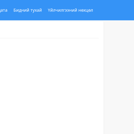
дата
Бидний тухай
Үйлчилгээний нөхцөл