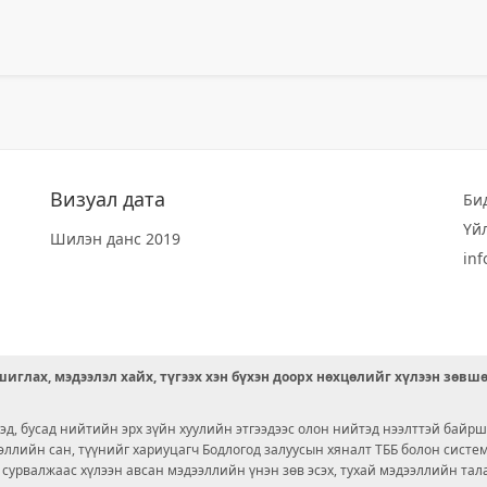
Визуал дата
Би
Үй
Шилэн данс 2019
in
иглах, мэдээлэл хайх, түгээх хэн бүхэн доорх нөхцөлийг хүлээн зөвш
д, бусад нийтийн эрх зүйн хуулийн этгээдээс олон нийтэд нээлттэй байрш
ээллийн сан, түүнийг хариуцагч Бодлогод залуусын хяналт ТББ болон сист
х сурвалжаас хүлээн авсан мэдээллийн үнэн зөв эсэх, тухай мэдээллийн тал