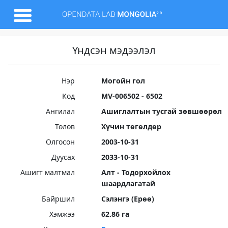
Үндсэн мэдээлэл
Нэр
Могойн гол
Код
MV-006502 - 6502
Ангилал
Ашиглалтын тусгай зөвшөөрөл
Төлөв
Хүчин төгөлдөр
Олгосон
2003-10-31
Дуусах
2033-10-31
Ашигт малтмал
Алт - Тодорхойлох
шаардлагатай
Байршил
Сэлэнгэ (Ерөө)
Хэмжээ
62.86 га