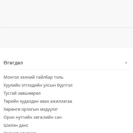
Өгөгдөл
Монгол хэлний тайлбар толь
Хуулийн этгээдийн улсын бүртгэл
Тусгай зөвшөөрөл
Төрийн худалдан авах ажиллагаа
Хөрөнгө орлогын мэдүүлэг
Орон нутгийн хөгжлийн сан
Шилэн данс