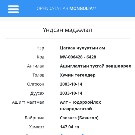
Үндсэн мэдээлэл
Нэр
Цагаан чулуутын ам
Код
MV-006428 - 6428
Ангилал
Ашиглалтын тусгай зөвшөөрөл
Төлөв
Хүчин төгөлдөр
Олгосон
2003-10-14
Дуусах
2033-10-14
Ашигт малтмал
Алт - Тодорхойлох
шаардлагатай
Байршил
Сэлэнгэ (Баянгол)
Хэмжээ
147.04 га