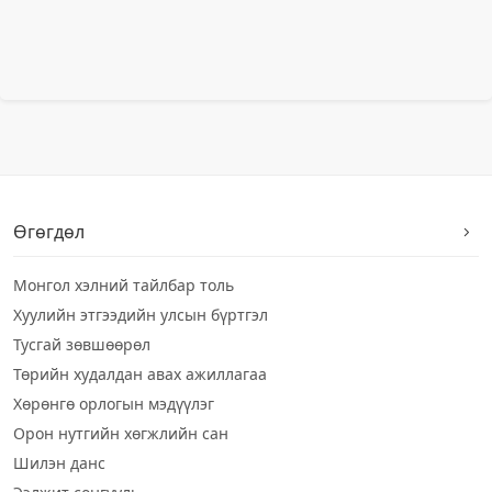
Өгөгдөл
Монгол хэлний тайлбар толь
Хуулийн этгээдийн улсын бүртгэл
Тусгай зөвшөөрөл
Төрийн худалдан авах ажиллагаа
Хөрөнгө орлогын мэдүүлэг
Орон нутгийн хөгжлийн сан
Шилэн данс