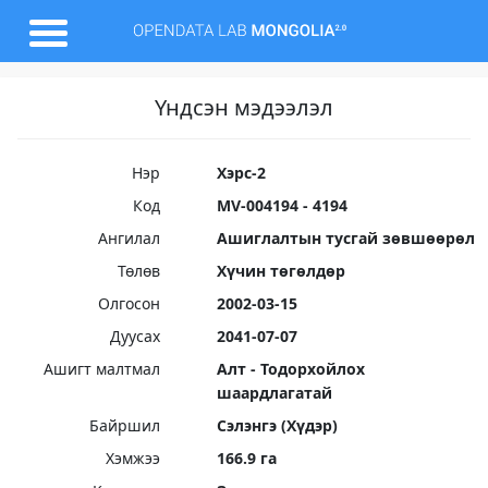
Үндсэн мэдээлэл
Нэр
Хэрс-2
Код
MV-004194 - 4194
Ангилал
Ашиглалтын тусгай зөвшөөрөл
Төлөв
Хүчин төгөлдөр
Олгосон
2002-03-15
Дуусах
2041-07-07
Ашигт малтмал
Алт - Тодорхойлох
шаардлагатай
Байршил
Сэлэнгэ (Хүдэр)
Хэмжээ
166.9 га