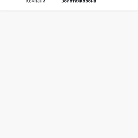
Компани
Золотаякорона