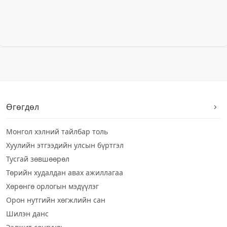
Өгөгдөл
Монгол хэлний тайлбар толь
Хуулийн этгээдийн улсын бүртгэл
Тусгай зөвшөөрөл
Төрийн худалдан авах ажиллагаа
Хөрөнгө орлогын мэдүүлэг
Орон нутгийн хөгжлийн сан
Шилэн данс