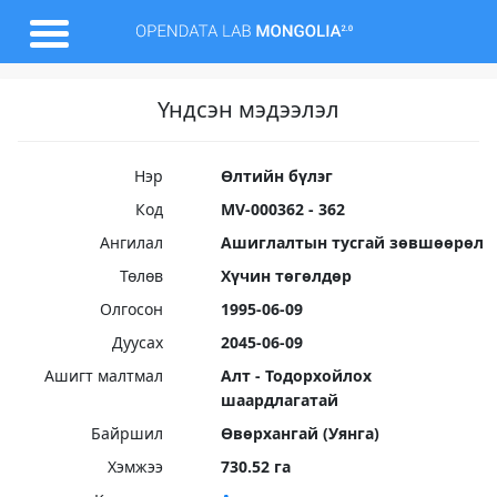
Үндсэн мэдээлэл
Нэр
Өлтийн бүлэг
Код
MV-000362 - 362
Ангилал
Ашиглалтын тусгай зөвшөөрөл
Төлөв
Хүчин төгөлдөр
Олгосон
1995-06-09
Дуусах
2045-06-09
Ашигт малтмал
Алт - Тодорхойлох
шаардлагатай
Байршил
Өвөрхангай (Уянга)
Хэмжээ
730.52 га