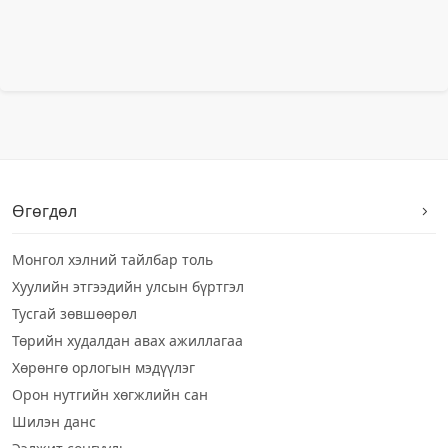
Өгөгдөл
Монгол хэлний тайлбар толь
Хуулийн этгээдийн улсын бүртгэл
Тусгай зөвшөөрөл
Төрийн худалдан авах ажиллагаа
Хөрөнгө орлогын мэдүүлэг
Орон нутгийн хөгжлийн сан
Шилэн данс