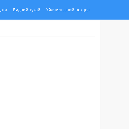
дата
Бидний тухай
Үйлчилгээний нөхцөл