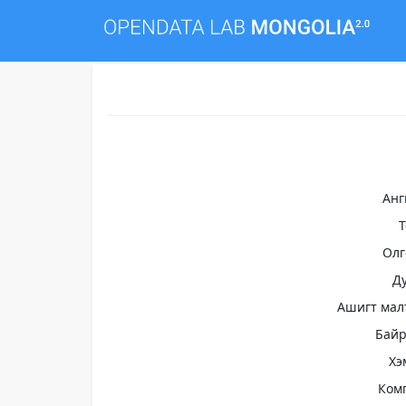
Анг
Олг
Д
Ашигт мал
Бай
Хэ
Ком