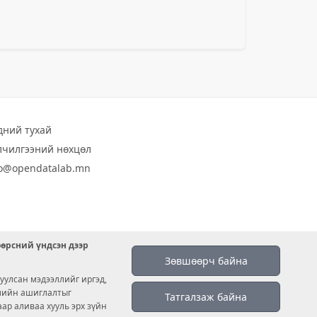
дний тухай
лчилгээний нөхцөл
fo@opendatalab.mn
өөрсний үндсэн дээр
Зөвшөөрч байна
уулсан мэдээллийг иргэд,
емийн ашиглалтыг
Татгалзаж байна
аар аливаа хууль эрх зүйн