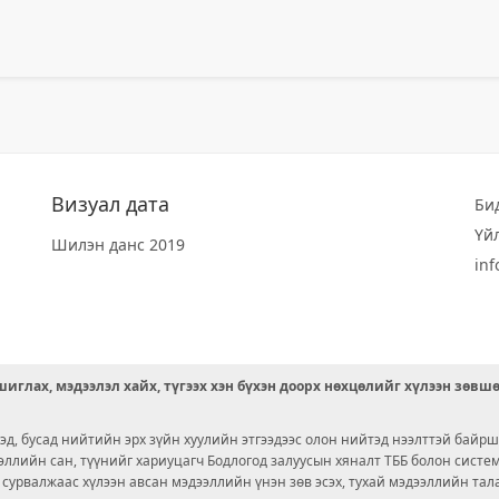
Визуал дата
Би
Үй
Шилэн данс 2019
in
иглах, мэдээлэл хайх, түгээх хэн бүхэн доорх нөхцөлийг хүлээн зөвш
д, бусад нийтийн эрх зүйн хуулийн этгээдээс олон нийтэд нээлттэй байрш
ээллийн сан, түүнийг хариуцагч Бодлогод залуусын хяналт ТББ болон сист
х сурвалжаас хүлээн авсан мэдээллийн үнэн зөв эсэх, тухай мэдээллийн тал