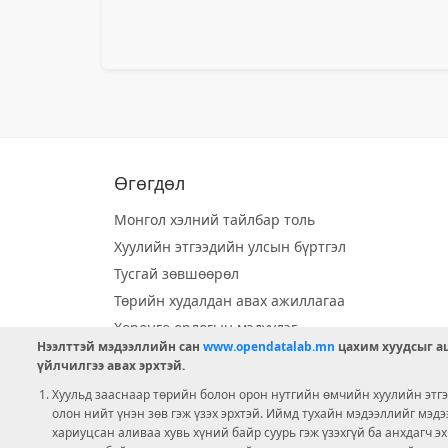
Өгөгдөл
Монгол хэлний тайлбар толь
Хуулийн этгээдийн улсын бүртгэл
Тусгай зөвшөөрөл
Төрийн худалдан авах ажиллагаа
Хөрөнгө орлогын мэдүүлэг
Нээлттэй мэдээллийн сан
www.opendatalab.mn
цахим хуудсыг аш
Орон нутгийн хөгжлийн сан
үйлчилгээ авах эрхтэй.
Шилэн данс
Хуульд зааснаар төрийн болон орон нутгийн өмчийн хуулийн этгээ
Ээлжит сонгууль
олон нийт үнэн зөв гэж үзэх эрхтэй. Иймд тухайн мэдээллийг мэд
хариуцсан аливаа хувь хүний байр суурь гэж үзэхгүй ба анхдагч э
Ашигт малтмал тусгай зөвшөөрөл