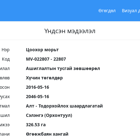
Өгөгдөл
Визуал 
Үндсэн мэдээлэл
Нэр
Цоохор морьт
Код
MV-022807 - 22807
илал
Ашиглалтын тусгай зөвшөөрөл
Төлөв
Хүчин төгөлдөр
осон
2016-05-16
уусах
2046-05-16
тмал
Алт - Тодорхойлох шаардлагатай
ршил
Сэлэнгэ (Орхонтуул)
мжээ
326.53 га
пани
Өгөөжбаян хангай