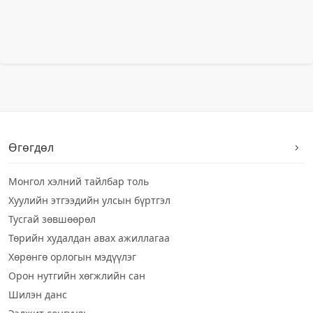
Өгөгдөл
Монгол хэлний тайлбар толь
Хуулийн этгээдийн улсын бүртгэл
Тусгай зөвшөөрөл
Төрийн худалдан авах ажиллагаа
Хөрөнгө орлогын мэдүүлэг
Орон нутгийн хөгжлийн сан
Шилэн данс