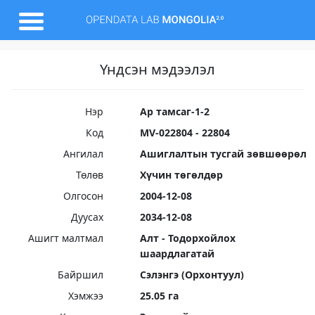
Үндсэн мэдээлэл
Нэр
Ар тамсаг-1-2
Код
MV-022804 - 22804
Ангилал
Ашиглалтын тусгай зөвшөөрөл
Төлөв
Хүчин төгөлдөр
Олгосон
2004-12-08
Дуусах
2034-12-08
Ашигт малтмал
Алт - Тодорхойлох
шаардлагатай
Байршил
Сэлэнгэ (Орхонтуул)
Хэмжээ
25.05 га