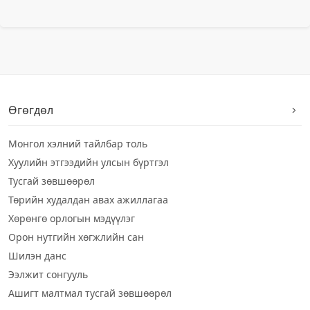
Өгөгдөл
Монгол хэлний тайлбар толь
Хуулийн этгээдийн улсын бүртгэл
Тусгай зөвшөөрөл
Төрийн худалдан авах ажиллагаа
Хөрөнгө орлогын мэдүүлэг
Орон нутгийн хөгжлийн сан
Шилэн данс
Ээлжит сонгууль
Ашигт малтмал тусгай зөвшөөрөл