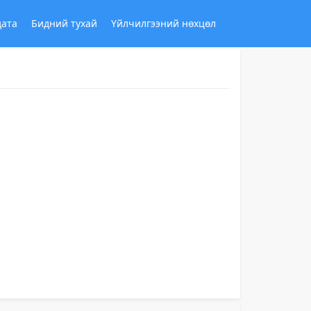
дата
Бидний тухай
Үйлчилгээний нөхцөл