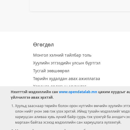
Өгөгдөл
Монгол хэлний тайлбар толь
Хуулийн этгээдийн улсын бүртгэл
Тусгай зөвшөөрөл
Төрийн худалдан авах ажиллагаа
Хөрөнгө орлогын мэдүүлэг
Нээлттэй мэдээллийн сан
www.opendatalab.mn
цахим хуудсыг аш
Орон нутгийн хөгжлийн сан
үйлчилгээ авах эрхтэй.
Шилэн данс
Хуульд зааснаар төрийн болон орон нутгийн өмчийн хуулийн этгээ
Ээлжит сонгууль
олон нийт үнэн зөв гэж үзэх эрхтэй. Иймд тухайн мэдээллийг мэд
хариуцсан аливаа хувь хүний байр суурь гэж үзэхгүй ба анхдагч э
Ашигт малтмал тусгай зөвшөөрөл
маргаан байгаа эсэхэд мэдээллийн сан хариуцлага хүлээхгүй.