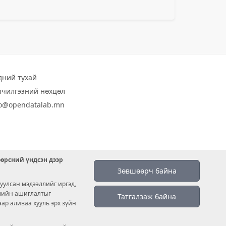
дний тухай
лчилгээний нөхцөл
fo@opendatalab.mn
өөрсний үндсэн дээр
Зөвшөөрч байна
уулсан мэдээллийг иргэд,
емийн ашиглалтыг
Татгалзаж байна
аар аливаа хууль эрх зүйн