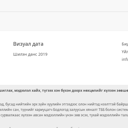
Визуал дата
Би
Үй
Шилэн данс 2019
in
иглах, мэдээлэл хайх, түгээх хэн бүхэн доорх нөхцөлийг хүлээн зөвш
д, бусад нийтийн эрх зүйн хуулийн этгээдээс олон нийтэд нээлттэй байрш
ээллийн сан, түүнийг хариуцагч Бодлогод залуусын хяналт ТББ болон сист
х сурвалжаас хүлээн авсан мэдээллийн үнэн зөв эсэх, тухай мэдээллийн тал