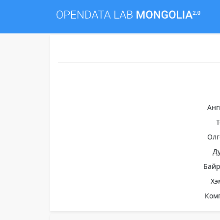
Анг
Олг
Д
Бай
Хэ
Ком