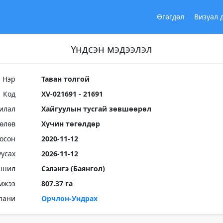
Өгөгдөл
Визуал 
Үндсэн мэдээлэл
Нэр
Таван толгой
Код
XV-021691 - 21691
илал
Хайгуулын тусгай зөвшөөрөл
Төлөв
Хүчин төгөлдөр
осон
2020-11-12
уусах
2026-11-12
ршил
Сэлэнгэ (Баянгол)
мжээ
807.37 га
пани
Орчлон-Ундрах