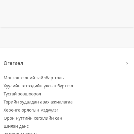
Өгөгдөл
Монгол хэлний тайлбар толь
Хуулийн этгээдийн улсын бүртгэл
Тусгай зөвшөөрөл
Төрийн худалдан авах ажиллагаа
Хөрөнгө орлогын мэдүүлэг
Орон нутгийн хөгжлийн сан
Шилэн данс