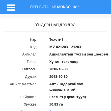
Үндсэн мэдээлэл
Нэр
Тохой-1
Код
MV-021203 - 21203
Ангилал
Ашиглалтын тусгай зөвшөөрөл
Төлөв
Хүчин төгөлдөр
Олгосон
2018-10-30
Дуусах
2048-10-30
Ашигт малтмал
Алт - Тодорхойлох
шаардлагатай
Байршил
Сэлэнгэ (Орхонтуул)
Хэмжээ
50.83 га