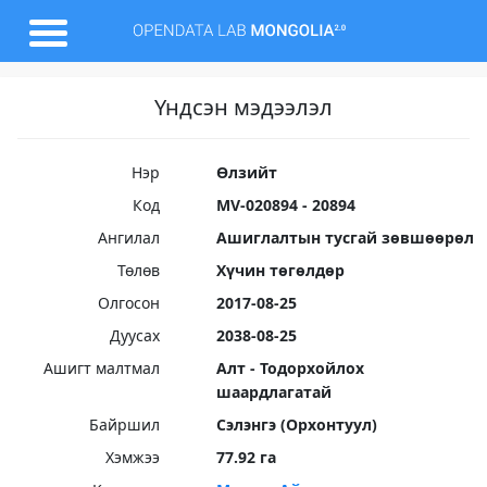
Үндсэн мэдээлэл
Нэр
Өлзийт
Код
MV-020894 - 20894
Ангилал
Ашиглалтын тусгай зөвшөөрөл
Төлөв
Хүчин төгөлдөр
Олгосон
2017-08-25
Дуусах
2038-08-25
Ашигт малтмал
Алт - Тодорхойлох
шаардлагатай
Байршил
Сэлэнгэ (Орхонтуул)
Хэмжээ
77.92 га