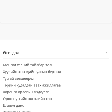
Өгөгдөл
Монгол хэлний тайлбар толь
Хуулийн этгээдийн улсын бүртгэл
Тусгай зөвшөөрөл
Төрийн худалдан авах ажиллагаа
Хөрөнгө орлогын мэдүүлэг
Орон нутгийн хөгжлийн сан
Шилэн данс