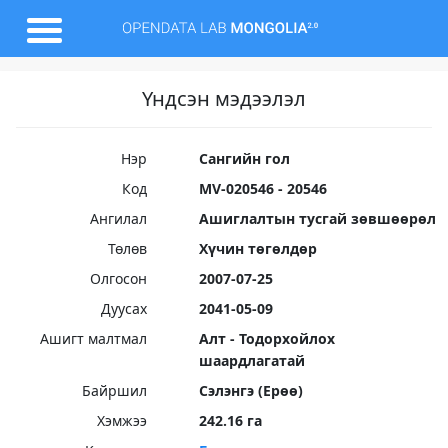
Үндсэн мэдээлэл
Нэр
Сангийн гол
Код
MV-020546 - 20546
Ангилал
Ашиглалтын тусгай зөвшөөрөл
Төлөв
Хүчин төгөлдөр
Олгосон
2007-07-25
Дуусах
2041-05-09
Ашигт малтмал
Алт - Тодорхойлох
шаардлагатай
Байршил
Сэлэнгэ (Ерөө)
Хэмжээ
242.16 га