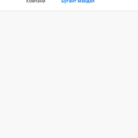
Компани
Бугант мандал