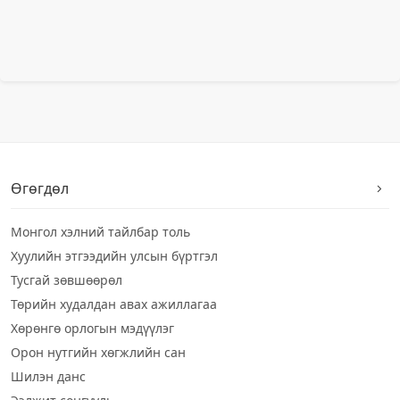
Өгөгдөл
Монгол хэлний тайлбар толь
Хуулийн этгээдийн улсын бүртгэл
Тусгай зөвшөөрөл
Төрийн худалдан авах ажиллагаа
Хөрөнгө орлогын мэдүүлэг
Орон нутгийн хөгжлийн сан
Шилэн данс